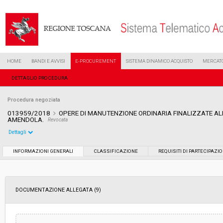
HOME
BANDI E AVVISI
E-PROCUREMENT
SISTEMA DINAMICO ACQUISTO
MERCATO
DETTAGLIO PROCEDURA
Procedura negoziata
013959/2018
OPERE DI MANUTENZIONE ORDINARIA FINALIZZATE ALL
AMENDOLA.
Revocata
Dettagli
Settore:
Ordinario
INFORMAZIONI GENERALI
CLASSIFICAZIONE
REQUISITI DI PARTECIPAZI
Tipo di contratto:
Lavori
DOCUMENTAZIONE ALLEGATA (9)
Data pubblicazione:
22/06/2018 12:32
Svolgimento:
Gara in busta chiusa