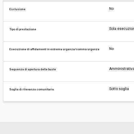
No
Esclusione
Sola esecuzio
Tipo di prestazione
No
Esecuzione di affidamenti in estrema urgenza/somma urgenza
Amministrativa
Sequenza di apertura delle buste
Sotto soglia
Soglia di rilevanza comunitaria