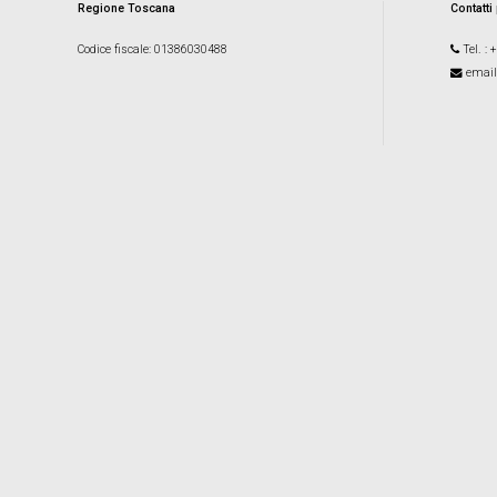
Regione Toscana
Contatti
Codice fiscale
: 01386030488
Tel.
: 
email