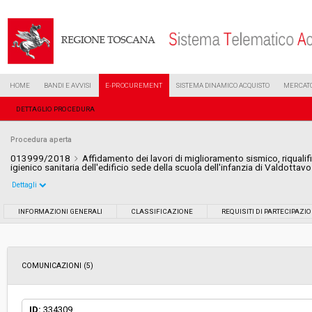
HOME
BANDI E AVVISI
E-PROCUREMENT
SISTEMA DINAMICO ACQUISTO
MERCATO
DETTAGLIO PROCEDURA
Procedura aperta
013999/2018
Affidamento dei lavori di miglioramento sismico, riqualif
igienico sanitaria dell'edificio sede della scuola dell'infanzia di Valdottavo
Dettagli
Settore:
Ordinario
INFORMAZIONI GENERALI
CLASSIFICAZIONE
REQUISITI DI PARTECIPAZI
Tipo di contratto:
Lavori
COMUNICAZIONI (5)
Data pubblicazione:
22/06/2018 13:14
Svolgimento:
Gara in busta chiusa
ID:
334309