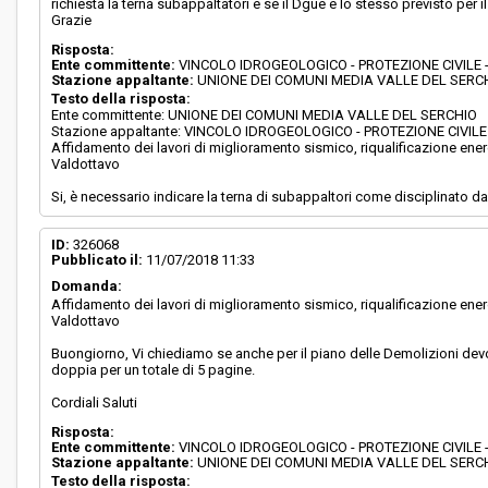
richiesta la terna subappaltatori e se il Dgue è lo stesso previsto per i
Grazie
Risposta:
Ente committente:
VINCOLO IDROGEOLOGICO - PROTEZIONE CIVILE
Stazione appaltante:
UNIONE DEI COMUNI MEDIA VALLE DEL SERC
Testo della risposta:
Ente committente: UNIONE DEI COMUNI MEDIA VALLE DEL SERCHIO
Stazione appaltante: VINCOLO IDROGEOLOGICO - PROTEZIONE CIVI
Affidamento dei lavori di miglioramento sismico, riqualificazione energe
Valdottavo
Si, è necessario indicare la terna di subappaltori come disciplinato dall
ID:
326068
Pubblicato il:
11/07/2018 11:33
Domanda:
Affidamento dei lavori di miglioramento sismico, riqualificazione energe
Valdottavo
Buongiorno, Vi chiediamo se anche per il piano delle Demolizioni devon
doppia per un totale di 5 pagine.
Cordiali Saluti
Risposta:
Ente committente:
VINCOLO IDROGEOLOGICO - PROTEZIONE CIVILE
Stazione appaltante:
UNIONE DEI COMUNI MEDIA VALLE DEL SERC
Testo della risposta: