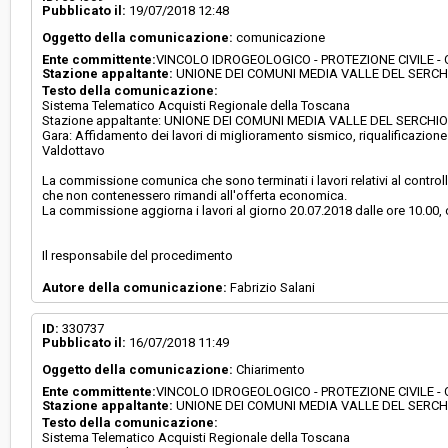
Pubblicato il:
19/07/2018 12:48
Oggetto della comunicazione:
comunicazione
Responsabile attuale:
UNIONE DEI COMUNI MEDIA VALLE DEL SERCH
Ente committente:
VINCOLO IDROGEOLOGICO - PROTEZIONE CIVILE 
VINCOLO IDROGEOLOGICO - PROTEZIONE CIVIL
E SVILUPPO ECONOMICO
Stazione appaltante:
UNIONE DEI COMUNI MEDIA VALLE DEL SERCH
Testo della comunicazione:
Sistema Telematico Acquisti Regionale della Toscana
Stazione appaltante: UNIONE DEI COMUNI MEDIA VALLE DEL SERCHI
Gara: Affidamento dei lavori di miglioramento sismico, riqualificazione e
Valdottavo
La commissione comunica che sono terminati i lavori relativi al controllo
che non contenessero rimandi all'offerta economica.
La commissione aggiorna i lavori al giorno 20.07.2018 dalle ore 10.00, c
Il responsabile del procedimento
Autore della comunicazione:
Fabrizio Salani
ID:
330737
Pubblicato il:
16/07/2018 11:49
Oggetto della comunicazione:
Chiarimento
Ente committente:
VINCOLO IDROGEOLOGICO - PROTEZIONE CIVILE 
Stazione appaltante:
UNIONE DEI COMUNI MEDIA VALLE DEL SERCH
Testo della comunicazione:
Sistema Telematico Acquisti Regionale della Toscana