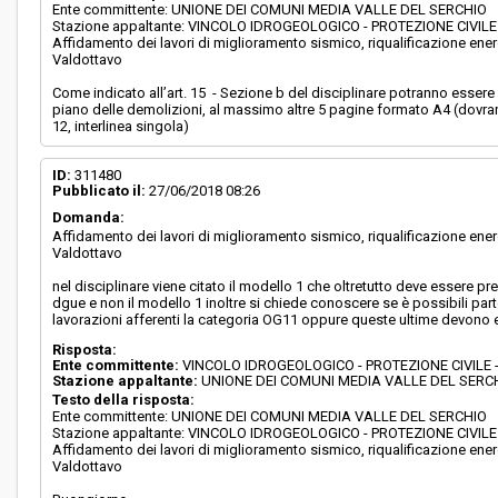
Ente committente: UNIONE DEI COMUNI MEDIA VALLE DEL SERCHIO
Stazione appaltante: VINCOLO IDROGEOLOGICO - PROTEZIONE CIVI
Affidamento dei lavori di miglioramento sismico, riqualificazione energe
Valdottavo
Come indicato all’art. 15 - Sezione b del disciplinare potranno essere 
piano delle demolizioni, al massimo altre 5 pagine formato A4 (dovr
12, interlinea singola)
ID:
311480
Pubblicato il:
27/06/2018 08:26
Domanda:
Affidamento dei lavori di miglioramento sismico, riqualificazione energe
Valdottavo
nel disciplinare viene citato il modello 1 che oltretutto deve essere p
dgue e non il modello 1 inoltre si chiede conoscere se è possibili par
lavorazioni afferenti la categoria OG11 oppure queste ultime devono
Risposta:
Ente committente:
VINCOLO IDROGEOLOGICO - PROTEZIONE CIVILE
Stazione appaltante:
UNIONE DEI COMUNI MEDIA VALLE DEL SERC
Testo della risposta:
Ente committente: UNIONE DEI COMUNI MEDIA VALLE DEL SERCHIO
Stazione appaltante: VINCOLO IDROGEOLOGICO - PROTEZIONE CIVI
Affidamento dei lavori di miglioramento sismico, riqualificazione energe
Valdottavo