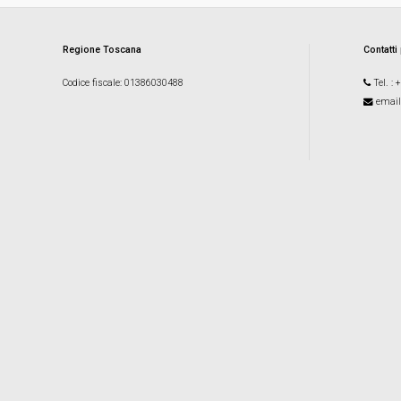
Regione Toscana
Contatti
Codice fiscale
: 01386030488
Tel.
: 
email