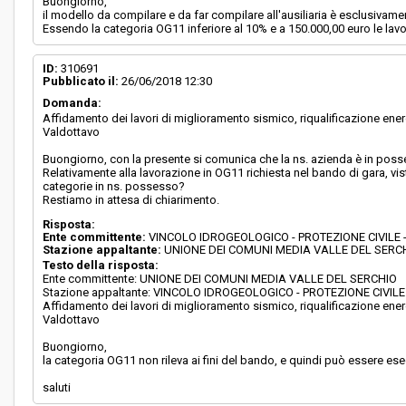
Buongiorno,
il modello da compilare e da far compilare all'ausiliaria è esclusivame
Essendo la categoria OG11 inferiore al 10% e a 150.000,00 euro le lav
ID:
310691
Pubblicato il:
26/06/2018 12:30
Domanda:
Affidamento dei lavori di miglioramento sismico, riqualificazione energe
Valdottavo
Buongiorno, con la presente si comunica che la ns. azienda è in posses
Relativamente alla lavorazione in OG11 richiesta nel bando di gara, vi
categorie in ns. possesso?
Restiamo in attesa di chiarimento.
Risposta:
Ente committente:
VINCOLO IDROGEOLOGICO - PROTEZIONE CIVILE
Stazione appaltante:
UNIONE DEI COMUNI MEDIA VALLE DEL SERC
Testo della risposta:
Ente committente: UNIONE DEI COMUNI MEDIA VALLE DEL SERCHIO
Stazione appaltante: VINCOLO IDROGEOLOGICO - PROTEZIONE CIVI
Affidamento dei lavori di miglioramento sismico, riqualificazione energe
Valdottavo
Buongiorno,
la categoria OG11 non rileva ai fini del bando, e quindi può essere es
saluti