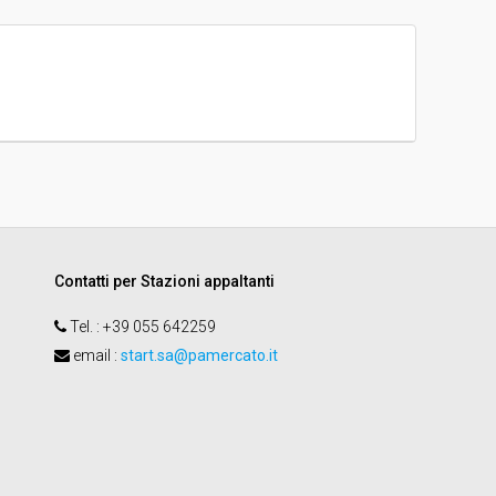
€ 54.902,00
Contatti per Stazioni appaltanti
Tel.
: +39 055 642259
email
:
start.sa@pamercato.it