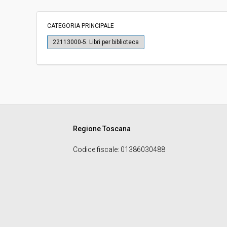
Svolgimento:
Gara in busta chiu
CATEGORIA PRINCIPALE
Responsabile attuale:
COMUNE DI AREZZO
22113000-5. Libri per biblioteca
DI AREZZO
Regione Toscana
Codice fiscale
: 01386030488