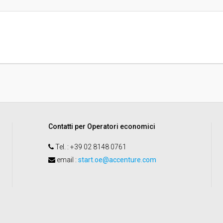
sa
Valore stimato della procedura:
 - ISTITUZIONE BIBLIOTECA CITTA'
Contatti per Operatori economici
Tel.
: +39 02 8148 0761
email
:
start.oe@accenture.com