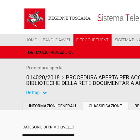
HOME
BANDI E AVVISI
E-PROCUREMENT
SISTEMA DIN
DETTAGLIO PROCEDURA
Procedura aperta
014020/2018
PROCEDURA APERTA PER ACQ
BIBLIOTECHE DELLA RETE DOCUMENTARIA A
Dettagli
Settore:
Ordinario
INFORMAZIONI GENERALI
CLASSIFICAZIONE
RE
Tipo di contratto:
Forniture
CATEGORIE DI PRIMO LIVELLO
Data pubblicazione:
25/06/2018 09:49