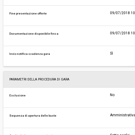
09/07/2018 10
Fine presentazione offerte
09/07/2018 10
Documentazione disponibile fino a
Sì
Invio notifica scadenza gara
PARAMETRI DELLA PROCEDURA DI GARA
No
Esclusione
Amministrativa
Sequenza di apertura delle buste