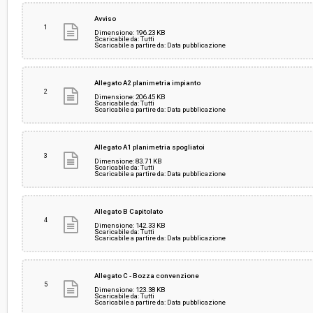
Svolgimento:
Gara in busta chiusa
Avviso
1
Dimensione: 196.23 KB
Scaricabile da: Tutti
Scaricabile a partire da: Data pubblicazione
Responsabile attuale:
UNIONE COMUNALE DEL CHIANTI FIORENTINO 
SPORT
Allegato A2 planimetria impianto
2
Dimensione: 206.45 KB
Scaricabile da: Tutti
Scaricabile a partire da: Data pubblicazione
Allegato A1 planimetria spogliatoi
3
Dimensione: 83.71 KB
Scaricabile da: Tutti
Scaricabile a partire da: Data pubblicazione
Allegato B Capitolato
4
Dimensione: 142.33 KB
Scaricabile da: Tutti
Scaricabile a partire da: Data pubblicazione
Allegato C - Bozza convenzione
5
Dimensione: 123.38 KB
Scaricabile da: Tutti
Scaricabile a partire da: Data pubblicazione