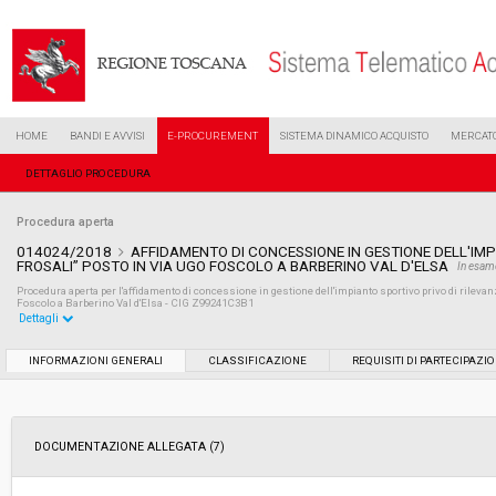
HOME
BANDI E AVVISI
E-PROCUREMENT
SISTEMA DINAMICO ACQUISTO
MERCATO
DETTAGLIO PROCEDURA
Procedura aperta
014024/2018
AFFIDAMENTO DI CONCESSIONE IN GESTIONE DELL'IM
FROSALI” POSTO IN VIA UGO FOSCOLO A BARBERINO VAL D'ELSA
In esam
Procedura aperta per l'affidamento di concessione in gestione dell'impianto sportivo privo di rilev
Foscolo a Barberino Val d'Elsa - CIG Z99241C3B1
Dettagli
Settore:
Ordinario
INFORMAZIONI GENERALI
CLASSIFICAZIONE
REQUISITI DI PARTECIPAZI
Tipo di contratto:
Servizi
DOCUMENTAZIONE ALLEGATA (7)
Data pubblicazione:
22/06/2018 14:51