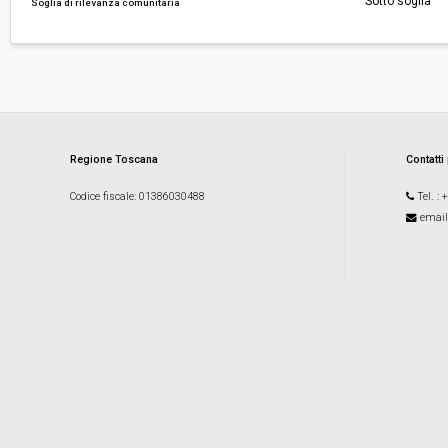
Sotto soglia
Soglia di rilevanza comunitaria
Regione Toscana
Contatti
Codice fiscale
: 01386030488
Tel.
: 
email