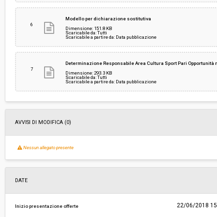
Modello per dichiarazione sostitutiva
6
Dimensione: 151.8 KB
Scaricabile da: Tutti
Scaricabile a partire da: Data pubblicazione
Determinazione Responsabile Area Cultura Sport Pari Opportunità 
7
Dimensione: 293.3 KB
Scaricabile da: Tutti
Scaricabile a partire da: Data pubblicazione
AVVISI DI MODIFICA (0)
Nessun allegato presente
DATE
22/06/2018 15
Inizio presentazione offerte