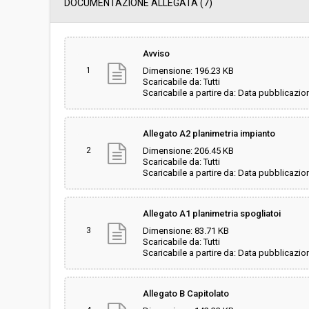
Data pubblicazione:
22/06/2018 14:51
DOCUMENTAZIONE ALLEGATA (7)
Svolgimento:
Gara in busta chiu
Avviso
1
Dimensione: 196.23 KB
Responsabile attuale:
UNIONE COMUNALE
Scaricabile da: Tutti
CULTURA E SPORT
Scaricabile a partire da: Data pubblicazio
Allegato A2 planimetria impianto
2
Dimensione: 206.45 KB
Scaricabile da: Tutti
Scaricabile a partire da: Data pubblicazio
Allegato A1 planimetria spogliatoi
3
Dimensione: 83.71 KB
Scaricabile da: Tutti
Scaricabile a partire da: Data pubblicazio
Allegato B Capitolato