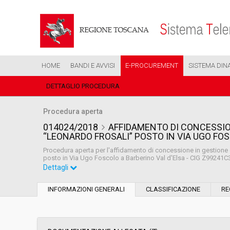
HOME
BANDI E AVVISI
E-PROCUREMENT
SISTEMA DIN
DETTAGLIO PROCEDURA
Procedura aperta
014024/2018
AFFIDAMENTO DI CONCESSIO
“LEONARDO FROSALI” POSTO IN VIA UGO FOS
Procedura aperta per l'affidamento di concessione in gestione 
posto in Via Ugo Foscolo a Barberino Val d'Elsa - CIG Z99241
Dettagli
Settore:
Ordinario
INFORMAZIONI GENERALI
CLASSIFICAZIONE
RE
Tipo di contratto:
Servizi