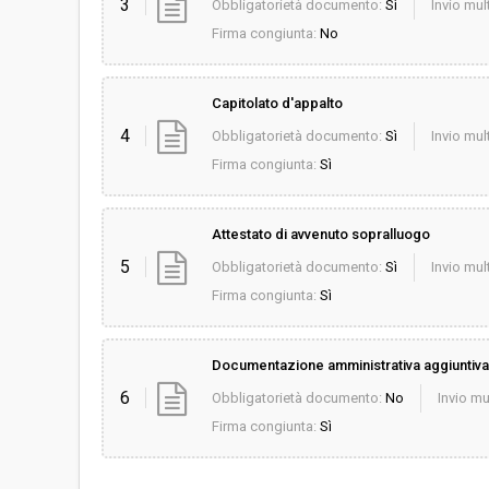
3
Obbligatorietà documento:
Sì
Invio mult
Firma congiunta:
No
Capitolato d'appalto
4
Obbligatorietà documento:
Sì
Invio mult
Firma congiunta:
Sì
Attestato di avvenuto sopralluogo
5
Obbligatorietà documento:
Sì
Invio mult
Firma congiunta:
Sì
Documentazione amministrativa aggiuntiva
6
Obbligatorietà documento:
No
Invio mu
Firma congiunta:
Sì