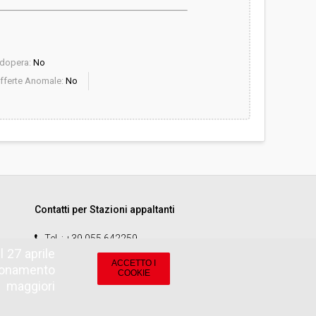
dopera:
No
fferte Anomale:
No
Contatti per Stazioni appaltanti
Tel.
: +39 055 642259
 27 aprile
email
:
start.sa@pamercato.it
ACCETTO I
zionamento
COOKIE
r maggiori