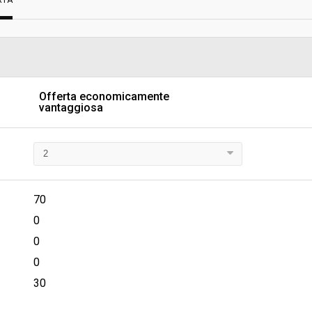
RTA
Scelta del contraente:
sa
Valore stimato della procedura:
 DEL CHIANTI FIORENTINO -
Offerta economicamente
vantaggiosa
70
0
0
0
30