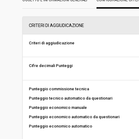
OGGETTO E INFORMAZIONI GENERALI
Data pubblicazione:
CONFIGURAZIONE OFFE
22/06/2018 14:51
Svolgimento:
Gara in busta chiu
CRITERI DI AGGIUDICAZIONE
Responsabile attuale:
UNIONE COMUNALE
CULTURA E SPORT
Criteri di aggiudicazione
Cifre decimali Punteggi
Punteggio commissione tecnica
Punteggio tecnico automatico da questionari
Punteggio economico manuale
Punteggio economico automatico da questionari
Punteggio economico automatico