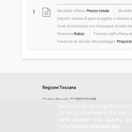
Modalità offerta:
Prezzo totale
Modalità
1
Importo a base di gara soggetto a ribasso al
Costi di Sicurezza non ribassabili al netto de
Dinamica
Rialzo
Formato dell'offerta 
Funzione di calcolo del punteggio:
Proporzi
Regione Toscana
Codice fiscale
: 01386030488
Nel rispetto del Regolamento (
2016 La informiamo che per co
delle pagine web questo sito
informazioni
cliccare qui.