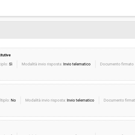
itutive
iplo:
Sì
Modalità invio risposta:
Invio telematico
Documento firmato d
ltiplo:
No
Modalità invio risposta:
Invio telematico
Documento firmato