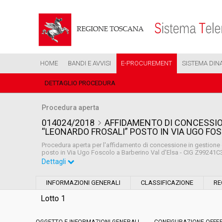
HOME
BANDI E AVVISI
E-PROCUREMENT
SISTEMA DIN
DETTAGLIO PROCEDURA
Procedura aperta
014024/2018
AFFIDAMENTO DI CONCESSIO
“LEONARDO FROSALI” POSTO IN VIA UGO FOS
Procedura aperta per l'affidamento di concessione in gestione 
posto in Via Ugo Foscolo a Barberino Val d'Elsa - CIG Z99241
Dettagli
Settore:
Ordinario
INFORMAZIONI GENERALI
CLASSIFICAZIONE
RE
Tipo di contratto:
Servizi
Lotto 1