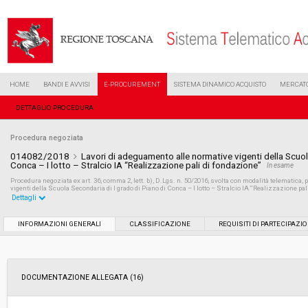
HOME
BANDI E AVVISI
E-PROCUREMENT
SISTEMA DINAMICO ACQUISTO
MERCATO
DETTAGLIO PROCEDURA
Procedura negoziata
014082/2018
Lavori di adeguamento alle normative vigenti della Scuol
Conca – I lotto – Stralcio IA “Realizzazione pali di fondazione”
In esame
Procedura negoziata ex art. 36, comma 2, lett. b), D.Lgs. n. 50/2016, svolta con modalità telematica, 
vigenti della Scuola Secondaria di I grado di Piano di Conca – I lotto – Stralcio IA “Realizzazione pal
Dettagli
Settore:
Ordinario
INFORMAZIONI GENERALI
CLASSIFICAZIONE
REQUISITI DI PARTECIPAZI
Tipo di contratto:
Lavori
DOCUMENTAZIONE ALLEGATA (16)
Data pubblicazione:
25/06/2018 17:25