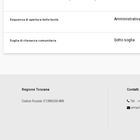
Amministrativa
Sequenza di apertura delle buste
Sotto soglia
Soglia di rilevanza comunitaria
Regione Toscana
Contatti
Codice fiscale
: 01386030488
Tel.
: 
email