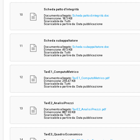
Scheda patto d'integrità
10
Documento allegato:
Scheda patto dintegrità.doc
Dimensione: 18.5 KB
Scaricabile da: Tutti
Scaricabile a partire da: Data pubblicazione
Scheda subappaltatore
11
Documento allegato:
Scheda subappaltatore.doc
Dimensione: 49.5 KB
Scaricabile da: Tutti
Scaricabile a partire da: Data pubblicazione
TavE1_ComputoMetrico
12
Documento allegato:
TavE1_ComputoMetrico.pdf
Dimensione: 256.47 KB
Scaricabile da: Tutti
Scaricabile a partire da: Data pubblicazione
TavE2_AnalisiPrezzi
13
Documento allegato:
TavE2_AnalisiPrezzi.pdf
Dimensione: 887.93 KB
Scaricabile da: Tutti
Scaricabile a partire da: Data pubblicazione
TavE3_Quadro Economico
14