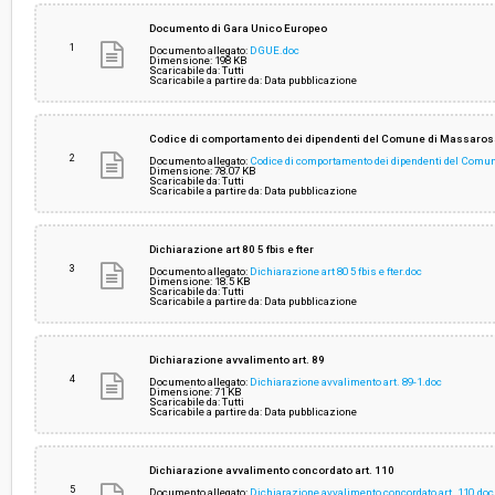
Svolgimento:
Gara in busta chiusa
Documento di Gara Unico Europeo
1
Documento allegato:
DGUE.doc
Dimensione: 198 KB
Scaricabile da: Tutti
Responsabile attuale:
COMUNE DI MASSAROSA - SERVIZIO GARE, CO
Scaricabile a partire da: Data pubblicazione
ACQUISTI
Codice di comportamento dei dipendenti del Comune di Massaro
2
Documento allegato:
Codice di comportamento dei dipendenti del Comu
Dimensione: 78.07 KB
Scaricabile da: Tutti
Scaricabile a partire da: Data pubblicazione
Dichiarazione art 80 5 fbis e fter
3
Documento allegato:
Dichiarazione art 80 5 fbis e fter.doc
Dimensione: 18.5 KB
Scaricabile da: Tutti
Scaricabile a partire da: Data pubblicazione
Dichiarazione avvalimento art. 89
4
Documento allegato:
Dichiarazione avvalimento art. 89-1.doc
Dimensione: 71 KB
Scaricabile da: Tutti
Scaricabile a partire da: Data pubblicazione
Dichiarazione avvalimento concordato art. 110
5
Documento allegato:
Dichiarazione avvalimento concordato art. 110.doc