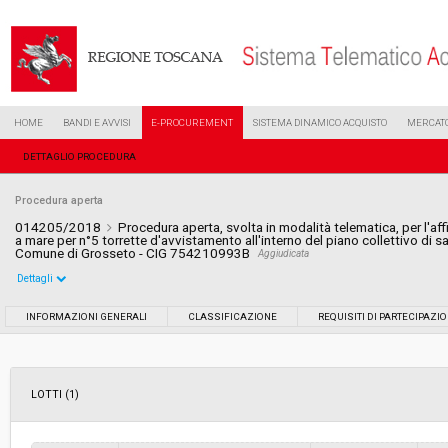
HOME
BANDI E AVVISI
E-PROCUREMENT
SISTEMA DINAMICO ACQUISTO
MERCATO
DETTAGLIO PROCEDURA
Procedura aperta
014205/2018
Procedura aperta, svolta in modalità telematica, per l'af
a mare per n°5 torrette d'avvistamento all'interno del piano collettivo di sal
Comune di Grosseto - CIG 754210993B
Aggiudicata
Dettagli
Settore:
Ordinario
INFORMAZIONI GENERALI
CLASSIFICAZIONE
REQUISITI DI PARTECIPAZI
Tipo di contratto:
Servizi
LOTTI (1)
Data pubblicazione:
25/06/2018 18:16