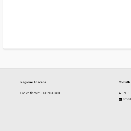
Regione Toscana
Contatti
Codice fiscale
: 01386030488
Tel.
: 
email