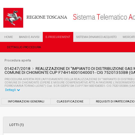
HOME
BANDI E AVVISI
E-PROCUREMENT
SISTEMA DINAMICO ACQUISTO
MERCATO
DETTAGLIO PROCEDURA
Procedura aperta
014247/2018
REALIZZAZIONE DI “IMPIANTO DI DISTRIBUZIONE GAS
COMUNE DI CHIOMONTE CUP F74H14001040001- CIG 75201353B8 (GAR
PROCEDURA APERTA PER L’AFFIDAMENTO DELLA REALIZZAZIONE DI “IMPIANTO DI DISTRIBU
COMUNE DI CHIOMONTE (OPERE E MISURE COMPENSATIVE ATTE A FAVORIRE L’INSERIMENTO 
FERROVIARIA TORINO-LIONE”) Cod. SCR: 020PS13A CUP F74H14001040001- CIG 75201353B8 (GARA
Dettagli
Settore:
Ordinario
INFORMAZIONI GENERALI
CLASSIFICAZIONE
REQUISITI DI PARTECIPAZI
Tipo di contratto:
Lavori
LOTTI (1)
Data pubblicazione:
29/06/2018 09:53