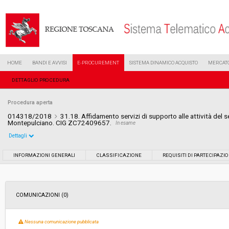
HOME
BANDI E AVVISI
E-PROCUREMENT
SISTEMA DINAMICO ACQUISTO
MERCATO
DETTAGLIO PROCEDURA
Procedura aperta
014318/2018
31.18. Affidamento servizi di supporto alle attività del
Montepulciano. CIG ZC72409657.
In esame
Dettagli
Settore:
Ordinario
INFORMAZIONI GENERALI
CLASSIFICAZIONE
REQUISITI DI PARTECIPAZI
Tipo di contratto:
Servizi
COMUNICAZIONI (0)
Data pubblicazione:
29/06/2018 12:23
Nessuna comunicazione pubblicata
Svolgimento:
Gara in busta chiusa