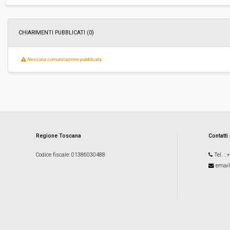
Responsabile attuale:
UNIONE DEI COMUNI VALDICHIANA SENESE - 
Amministrativa
CHIARIMENTI PUBBLICATI (0)
Nessuna comunicazione pubblicata
Regione Toscana
Contatti
Codice fiscale
: 01386030488
Tel.
: 
email