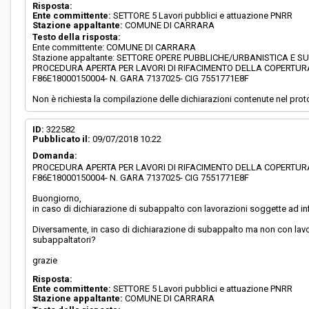
Risposta:
Ente committente:
SETTORE 5 Lavori pubblici e attuazione PNRR
Stazione appaltante:
COMUNE DI CARRARA
Testo della risposta:
Ente committente: COMUNE DI CARRARA
Stazione appaltante: SETTORE OPERE PUBBLICHE/URBANISTICA E S
PROCEDURA APERTA PER LAVORI DI RIFACIMENTO DELLA COPERTURA
F86E18000150004- N. GARA 7137025- CIG 7551771E8F
Non è richiesta la compilazione delle dichiarazioni contenute nel prot
ID:
322582
Pubblicato il:
09/07/2018 10:22
Domanda:
PROCEDURA APERTA PER LAVORI DI RIFACIMENTO DELLA COPERTURA
F86E18000150004- N. GARA 7137025- CIG 7551771E8F
Buongiorno,
in caso di dichiarazione di subappalto con lavorazioni soggette ad infi
Diversamente, in caso di dichiarazione di subappalto ma non con lavo
subappaltatori?
grazie
Risposta:
Ente committente:
SETTORE 5 Lavori pubblici e attuazione PNRR
Stazione appaltante:
COMUNE DI CARRARA