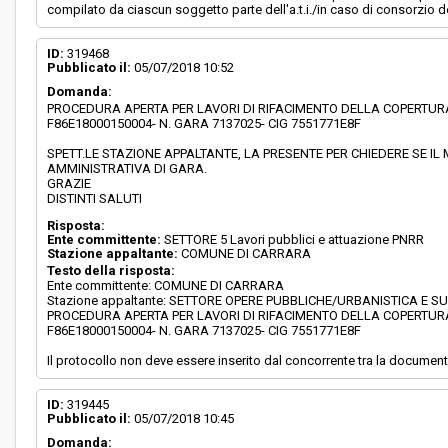
compilato da ciascun soggetto parte dell'a.t.i./in caso di consorzio d
ID:
319468
Pubblicato il:
05/07/2018 10:52
Domanda:
PROCEDURA APERTA PER LAVORI DI RIFACIMENTO DELLA COPERTURA
F86E18000150004- N. GARA 7137025- CIG 7551771E8F
SPETT.LE STAZIONE APPALTANTE, LA PRESENTE PER CHIEDERE SE I
AMMINISTRATIVA DI GARA.
GRAZIE
DISTINTI SALUTI
Risposta:
Ente committente:
SETTORE 5 Lavori pubblici e attuazione PNRR
Stazione appaltante:
COMUNE DI CARRARA
Testo della risposta:
Ente committente: COMUNE DI CARRARA
Stazione appaltante: SETTORE OPERE PUBBLICHE/URBANISTICA E S
PROCEDURA APERTA PER LAVORI DI RIFACIMENTO DELLA COPERTURA
F86E18000150004- N. GARA 7137025- CIG 7551771E8F
Il protocollo non deve essere inserito dal concorrente tra la document
ID:
319445
Pubblicato il:
05/07/2018 10:45
Domanda: