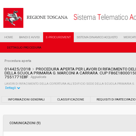
HOME
BANDI E AVVISI
E-PROCUREMENT
SISTEMA DINAMICO ACQUISTO
MERCATO
DETTAGLIO PROCEDURA
Procedura aperta
014425/2018
PROCEDURA APERTA PER LAVORI DI RIFACIMENTO DEL
DELLA SCUOLA PRIMARIA G. MARCONI A CARRARA. CUP F86E18000150
7551771E8F
Aggiudicata
LAVORI DI RIFACIMENTO DELLA COPERTURA ALL’EDIFICIO SEDE DELLA SCUOLA PRIMARIA G
Dettagli
Settore:
Ordinario
INFORMAZIONI GENERALI
CLASSIFICAZIONE
REQUISITI DI PARTECIPAZI
Tipo di contratto:
Lavori
COMUNICAZIONI (9)
Data pubblicazione:
27/06/2018 13:53