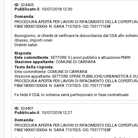
ID:
324405
Pubblicato il:
10/07/2018 12:30
Domanda:
PROCEDURA APERTA PER LAVORI DI RIFACIMENTO DELLA COPERTURA
F86E18000150004- N. GARA 7137025- CIG 7551771E8F
Buongiorno, si chiede di verificare la discordanza dal CSA allo schema
ribasso, importi oneri.
Distinti saluti
Risposta:
Ente committente:
SETTORE 5 Lavori pubblici e attuazione PNRR
Stazione appaltante:
COMUNE DI CARRARA
Testo della risposta:
Ente committente: COMUNE DI CARRARA
Stazione appaltante: SETTORE OPERE PUBBLICHE/URBANISTICA E S
PROCEDURA APERTA PER LAVORI DI RIFACIMENTO DELLA COPERTURA
F86E18000150004- N. GARA 7137025- CIG 7551771E8F
Fa fede il CSA; lo schema verrà perfezionato in fase contrattuale.
ID:
324401
Pubblicato il:
10/07/2018 12:27
Domanda:
PROCEDURA APERTA PER LAVORI DI RIFACIMENTO DELLA COPERTURA
F86E18000150004- N. GARA 7137025- CIG 7551771E8F