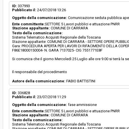
Svolgimento:
Gara in busta chiusa
ID:
337993
Pubblicato il:
24/07/2018 13:26
Oggetto della comunicazione:
Comunicazione seduta pubblica ape
Responsabile attuale:
COMUNE DI CARRARA - SETTORE OPERE
Ente committente:
SETTORE 5 Lavori pubblici e attuazione PNRR
PUBBLICHE/URBANISTICA E SUAP
Stazione appaltante:
COMUNE DI CARRARA
Testo della comunicazione:
Sistema Telematico Acquisti Regionale della Toscana
Stazione appaltante: COMUNE DI CARRARA - SETTORE OPERE PUBBL
Gara: PROCEDURA APERTA PER LAVORI DI RIFACIMENTO DELLA COPE
F86E18000150004- N. GARA 7137025- CIG 7551771E8F
Si comunica che il giorno Mercoledì 25 Luglio alle ore 9.00 si terrà la 
Il responsabile del procedimento
Autore della comunicazione:
FABIO BATTISTINI
ID:
336828
Pubblicato il:
23/07/2018 11:29
Oggetto della comunicazione:
fase ammissione
Ente committente:
SETTORE 5 Lavori pubblici e attuazione PNRR
Stazione appaltante:
COMUNE DI CARRARA
Testo della comunicazione:
Sistema Telematico Acquisti Regionale della Toscana
Stazione appaltante: COMUNE DI CARRARA - SETTORE OPERE PUBBL