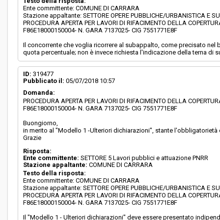
Testo della risposta:
Ente committente: COMUNE DI CARRARA
Stazione appaltante: SETTORE OPERE PUBBLICHE/URBANISTICA E S
PROCEDURA APERTA PER LAVORI DI RIFACIMENTO DELLA COPERTURA
F86E18000150004- N. GARA 7137025- CIG 7551771E8F
Il concorrente che voglia ricorrere al subappalto, come precisato nel b
quota percentuale; non è invece richiesta l'indicazione della terna di 
ID:
319477
Pubblicato il:
05/07/2018 10:57
Domanda:
PROCEDURA APERTA PER LAVORI DI RIFACIMENTO DELLA COPERTURA
F86E18000150004- N. GARA 7137025- CIG 7551771E8F
Buongiorno,
in merito al "Modello 1 -Ulteriori dichiarazioni", stante l'obbligatori
Grazie
Risposta:
Ente committente:
SETTORE 5 Lavori pubblici e attuazione PNRR
Stazione appaltante:
COMUNE DI CARRARA
Testo della risposta:
Ente committente: COMUNE DI CARRARA
Stazione appaltante: SETTORE OPERE PUBBLICHE/URBANISTICA E S
PROCEDURA APERTA PER LAVORI DI RIFACIMENTO DELLA COPERTURA
F86E18000150004- N. GARA 7137025- CIG 7551771E8F
Il "Modello 1 - Ulteriori dichiarazioni" deve essere presentato indi