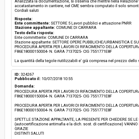
Analizzata la documentazione, si osserva che mentre nella Relazione te
accatastamento in cantiere, nel CME sembra computato il solo smonta
Cordiali saluti
Risposta:
Ente committente:
SETTORE 5 Lavori pubblici e attuazione PNRR
Stazione appaltante:
COMUNE DI CARRARA
Testo della risposta:
Ente committente: COMUNE DI CARRARA
Stazione appaltante: SETTORE OPERE PUBBLICHE/URBANISTICA E S
PROCEDURA APERTA PER LAVORI DI RIFACIMENTO DELLA COPERTURA
F86E18000150004- N. GARA 7137025- CIG 7551771E8F
La quantità della tegole riutilizzabili e' già compresa nel prezzo dello
ID:
324267
Pubblicato il:
10/07/2018 10:55
Domanda:
PROCEDURA APERTA PER LAVORI DI RIFACIMENTO DELLA COPERTURA
F86E18000150004- N. GARA 7137025- CIG 7551771E8F
PROCEDURA APERTA PER LAVORI DI RIFACIMENTO DELLA COPERTURA
F86E18000150004- N. GARA 7137025- CIG 7551771E8F
SPETT.LE STAZIONE APPALTANTE, LA PRESENTE PER CHIEDERE SE LE
(autocertificazione antimafia e la dich. sost. di certificazione
GRAZIE
DISTINTI SALUTI