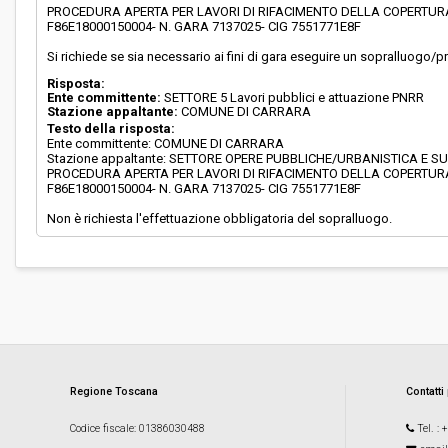
PROCEDURA APERTA PER LAVORI DI RIFACIMENTO DELLA COPERTURA
F86E18000150004- N. GARA 7137025- CIG 7551771E8F
Si richiede se sia necessario ai fini di gara eseguire un sopralluogo/pr
Risposta:
Ente committente:
SETTORE 5 Lavori pubblici e attuazione PNRR
Stazione appaltante:
COMUNE DI CARRARA
Testo della risposta:
Ente committente: COMUNE DI CARRARA
Stazione appaltante: SETTORE OPERE PUBBLICHE/URBANISTICA E S
PROCEDURA APERTA PER LAVORI DI RIFACIMENTO DELLA COPERTURA
F86E18000150004- N. GARA 7137025- CIG 7551771E8F
Non è richiesta l'effettuazione obbligatoria del sopralluogo.
Regione Toscana
Contatti
Codice fiscale
: 01386030488
Tel.
: 