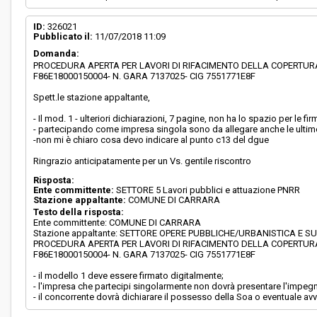
ID:
326021
Pubblicato il:
11/07/2018 11:09
Domanda:
PROCEDURA APERTA PER LAVORI DI RIFACIMENTO DELLA COPERTURA
F86E18000150004- N. GARA 7137025- CIG 7551771E8F
Spett.le stazione appaltante,
- Il mod. 1 - ulteriori dichiarazioni, 7 pagine, non ha lo spazio per l
- partecipando come impresa singola sono da allegare anche le ultim
-non mi è chiaro cosa devo indicare al punto c13 del dgue
Ringrazio anticipatamente per un Vs. gentile riscontro
Risposta:
Ente committente:
SETTORE 5 Lavori pubblici e attuazione PNRR
Stazione appaltante:
COMUNE DI CARRARA
Testo della risposta:
Ente committente: COMUNE DI CARRARA
Stazione appaltante: SETTORE OPERE PUBBLICHE/URBANISTICA E S
PROCEDURA APERTA PER LAVORI DI RIFACIMENTO DELLA COPERTURA
F86E18000150004- N. GARA 7137025- CIG 7551771E8F
- il modello 1 deve essere firmato digitalmente;
- l'impresa che partecipi singolarmente non dovrà presentare l'impegno 
- il concorrente dovrà dichiarare il possesso della Soa o eventuale avv