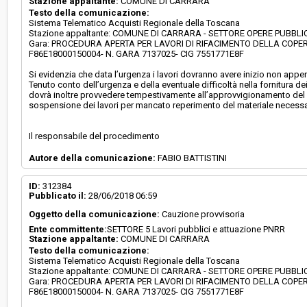
Stazione appaltante:
COMUNE DI CARRARA
Testo della comunicazione:
Sistema Telematico Acquisti Regionale della Toscana
Stazione appaltante: COMUNE DI CARRARA - SETTORE OPERE PUBBL
Gara: PROCEDURA APERTA PER LAVORI DI RIFACIMENTO DELLA COPE
F86E18000150004- N. GARA 7137025- CIG 7551771E8F
Si evidenzia che data l’urgenza i lavori dovranno avere inizio non appen
Tenuto conto dell’urgenza e della eventuale difficoltà nella fornitura dei
dovrà inoltre provvedere tempestivamente all’approvvigionamento del 
sospensione dei lavori per mancato reperimento del materiale necessa
Il responsabile del procedimento
Autore della comunicazione:
FABIO BATTISTINI
ID:
312384
Pubblicato il:
28/06/2018 06:59
Oggetto della comunicazione:
Cauzione provvisoria
Ente committente:
SETTORE 5 Lavori pubblici e attuazione PNRR
Stazione appaltante:
COMUNE DI CARRARA
Testo della comunicazione:
Sistema Telematico Acquisti Regionale della Toscana
Stazione appaltante: COMUNE DI CARRARA - SETTORE OPERE PUBBL
Gara: PROCEDURA APERTA PER LAVORI DI RIFACIMENTO DELLA COPE
F86E18000150004- N. GARA 7137025- CIG 7551771E8F