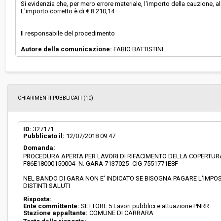
Si evidenzia che, per mero errore materiale, l'importo della cauzione, a
L'importo corretto è di € 8.210,14
Il responsabile del procedimento
Autore della comunicazione:
FABIO BATTISTINI
CHIARIMENTI PUBBLICATI (10)
ID:
327171
Pubblicato il:
12/07/2018 09:47
Domanda:
PROCEDURA APERTA PER LAVORI DI RIFACIMENTO DELLA COPERTURA
F86E18000150004- N. GARA 7137025- CIG 7551771E8F
NEL BANDO DI GARA NON E' INDICATO SE BISOGNA PAGARE L'IMPOS
DISTINTI SALUTI
Risposta:
Ente committente:
SETTORE 5 Lavori pubblici e attuazione PNRR
Stazione appaltante:
COMUNE DI CARRARA