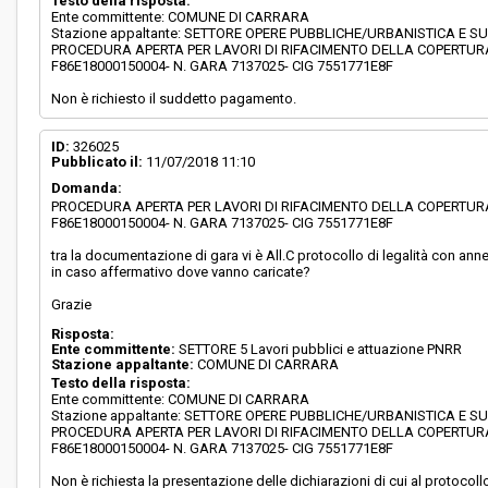
Testo della risposta:
Ente committente: COMUNE DI CARRARA
Stazione appaltante: SETTORE OPERE PUBBLICHE/URBANISTICA E S
PROCEDURA APERTA PER LAVORI DI RIFACIMENTO DELLA COPERTURA
F86E18000150004- N. GARA 7137025- CIG 7551771E8F
Non è richiesto il suddetto pagamento.
ID:
326025
Pubblicato il:
11/07/2018 11:10
Domanda:
PROCEDURA APERTA PER LAVORI DI RIFACIMENTO DELLA COPERTURA
F86E18000150004- N. GARA 7137025- CIG 7551771E8F
tra la documentazione di gara vi è All.C protocollo di legalità con an
in caso affermativo dove vanno caricate?
Grazie
Risposta:
Ente committente:
SETTORE 5 Lavori pubblici e attuazione PNRR
Stazione appaltante:
COMUNE DI CARRARA
Testo della risposta:
Ente committente: COMUNE DI CARRARA
Stazione appaltante: SETTORE OPERE PUBBLICHE/URBANISTICA E S
PROCEDURA APERTA PER LAVORI DI RIFACIMENTO DELLA COPERTURA
F86E18000150004- N. GARA 7137025- CIG 7551771E8F
Non è richiesta la presentazione delle dichiarazioni di cui al protocollo