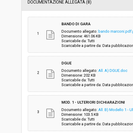
Data pubblicazione:
27/06/2018 13:53
DOCUMENTAZIONE ALLEGATA (8)
Svolgimento:
Gara in busta chiu
BANDO DI GARA
Documento allegato:
bando marconi.pdf
Responsabile attuale:
COMUNE DI CARRA
1
Dimensione: 461.06 KB
PUBBLICHE/URBAN
Scaricabile da: Tutti
Scaricabile a partire da: Data pubblicazio
DGUE
Documento allegato:
All. A) DGUE.doc
2
Dimensione: 202 KB
Scaricabile da: Tutti
Scaricabile a partire da: Data pubblicazio
MOD. 1 - ULTERIORI DICHIARAZIONI
Documento allegato:
All. B) Modello 1 - U
3
Dimensione: 103.5 KB
Scaricabile da: Tutti
Scaricabile a partire da: Data pubblicazio