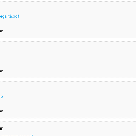
legalità.pdf
ne
ne
ip
ne
NE