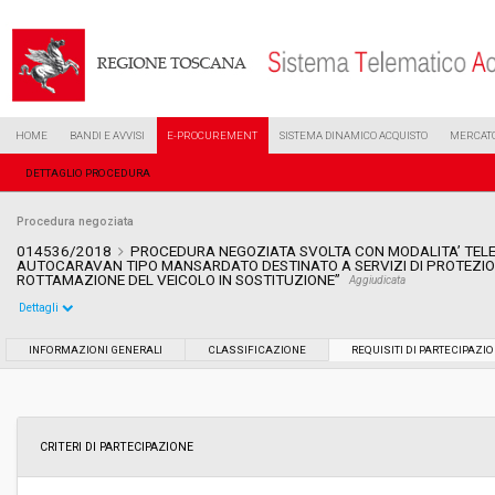
HOME
BANDI E AVVISI
E-PROCUREMENT
SISTEMA DINAMICO ACQUISTO
MERCATO
DETTAGLIO PROCEDURA
Procedura negoziata
014536/2018
PROCEDURA NEGOZIATA SVOLTA CON MODALITA’ TELE
AUTOCARAVAN TIPO MANSARDATO DESTINATO A SERVIZI DI PROTEZIO
ROTTAMAZIONE DEL VEICOLO IN SOSTITUZIONE”
Aggiudicata
Dettagli
Settore:
Ordinario
INFORMAZIONI GENERALI
CLASSIFICAZIONE
REQUISITI DI PARTECIPAZI
Tipo di contratto:
Forniture
Data pubblicazione:
28/06/2018 13:17
CRITERI DI PARTECIPAZIONE