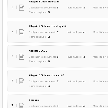
Allegato 3 Oneri Sicurezza
3
Obbligatorietà documento:
Sì
Invio multiplo:
No
Modalità invio
Firma congiunta:
Sì
Allegato 4 Dichiarazione Legalità
4
Obbligatorietà documento:
Sì
Invio multiplo:
No
Modalità invio
Firma congiunta:
Sì
Allegato 5 DGUE
5
Obbligatorietà documento:
Sì
Invio multiplo:
No
Modalità invio
Firma congiunta:
Sì
Allegato 6 Dichiarazione art.80
6
Obbligatorietà documento:
Sì
Invio multiplo:
No
Modalità invio
Firma congiunta:
Sì
Garanzie
7
Obbligatorietà documento:
Sì
Invio multiplo:
No
Modalità invio