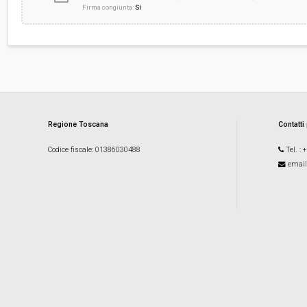
Firma congiunta:
Sì
Regione Toscana
Contatti
Codice fiscale
: 01386030488
Tel.
: 
email