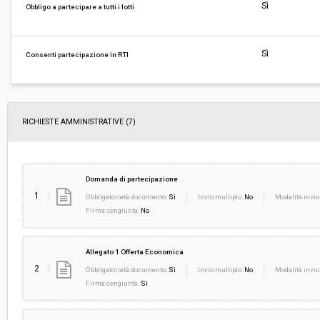
Svolgimento:
Gara in busta chiusa
Sì
Obbligo a partecipare a tutti i lotti
Responsabile attuale:
COMUNE DI FIRENZE - Servizio Protezione Civi
Sì
Consenti partecipazione in RTI
RICHIESTE AMMINISTRATIVE
(7)
Domanda di partecipazione
1
Obbligatorietà documento:
Sì
Invio multiplo:
No
Modalità invio
Firma congiunta:
No
Allegato 1 Offerta Economica
2
Obbligatorietà documento:
Sì
Invio multiplo:
No
Modalità invio
Firma congiunta:
Sì