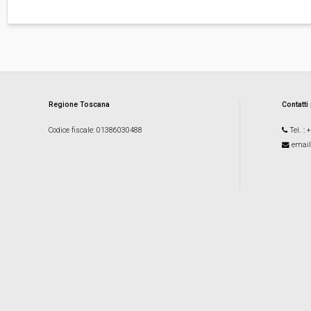
Regione Toscana
Contatti
Codice fiscale
: 01386030488
Tel.
: 
email