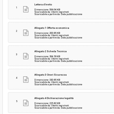
Svolgimento:
Gara in busta chiusa
Lettera d'invito
1
Dimensione: 596.94 KB
Scaricabile da: Utenti registrati
Scaricabile a partire da: Data pubblicazione
Responsabile attuale:
COMUNE DI FIRENZE - Servizio Protezione Civi
Allegato 1 Offerta economica
2
Dimensione: 200.85 KB
Scaricabile da: Utenti registrati
Scaricabile a partire da: Data pubblicazione
Allegato 2 Scheda Tecnica
3
Dimensione: 394.59 KB
Scaricabile da: Utenti registrati
Scaricabile a partire da: Data pubblicazione
Allegato 3 Oneri Sicurezza
4
Dimensione: 330.85 KB
Scaricabile da: Utenti registrati
Scaricabile a partire da: Data pubblicazione
Allegato 4 Dichiarazione legalità
5
Dimensione: 225.82 KB
Scaricabile da: Utenti registrati
Scaricabile a partire da: Data pubblicazione