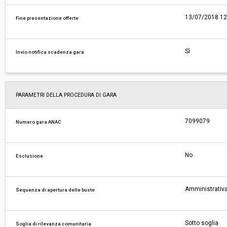
13/07/2018 12
Fine presentazione offerte
Sì
Invio notifica scadenza gara
PARAMETRI DELLA PROCEDURA DI GARA
7099079
Numero gara ANAC
No
Esclusione
Amministrativa
Sequenza di apertura delle buste
Sotto soglia
Soglia di rilevanza comunitaria