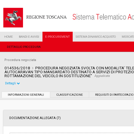
HOME
BANDI E AVVISI
E-PROCUREMENT
SISTEMA DINAMICO ACQUISTO
MERCATO
DETTAGLIO PROCEDURA
Procedura negoziata
014536/2018
PROCEDURA NEGOZIATA SVOLTA CON MODALITA’ TELE
AUTOCARAVAN TIPO MANSARDATO DESTINATO A SERVIZI DI PROTEZIO
ROTTAMAZIONE DEL VEICOLO IN SOSTITUZIONE”
Aggiudicata
Dettagli
Settore:
Ordinario
INFORMAZIONI GENERALI
CLASSIFICAZIONE
REQUISITI DI PARTECIPAZI
Tipo di contratto:
Forniture
DOCUMENTAZIONE ALLEGATA (7)
Data pubblicazione:
28/06/2018 13:17