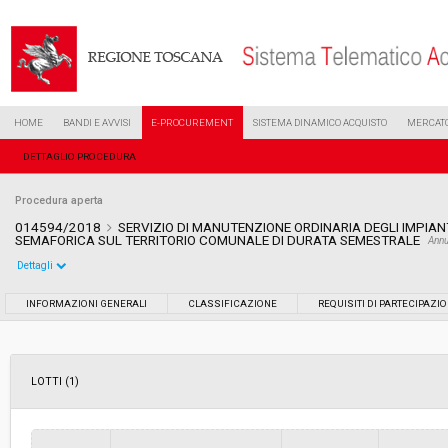
HOME
BANDI E AVVISI
E-PROCUREMENT
SISTEMA DINAMICO ACQUISTO
MERCATO
DETTAGLIO PROCEDURA
Procedura aperta
014594/2018
SERVIZIO DI MANUTENZIONE ORDINARIA DEGLI IMPIANT
SEMAFORICA SUL TERRITORIO COMUNALE DI DURATA SEMESTRALE
Annu
Dettagli
Settore:
Ordinario
INFORMAZIONI GENERALI
CLASSIFICAZIONE
REQUISITI DI PARTECIPAZI
Tipo di contratto:
Servizi
LOTTI (1)
Data pubblicazione:
28/06/2018 17:57
Svolgimento:
Gara in busta chiusa