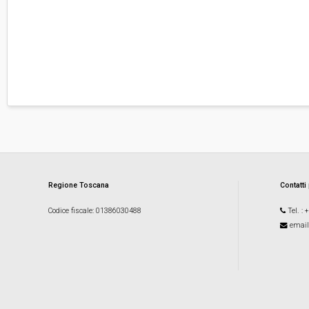
Regione Toscana
Contatti
Codice fiscale
: 01386030488
Tel.
: 
email