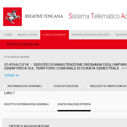
HOME
BANDI E AVVISI
E-PROCUREMENT
SISTEMA DINAMICO ACQUISTO
MERCATO
DETTAGLIO PROCEDURA
Procedura aperta
014594/2018
SERVIZIO DI MANUTENZIONE ORDINARIA DEGLI IMPIANT
SEMAFORICA SUL TERRITORIO COMUNALE DI DURATA SEMESTRALE
Annu
Dettagli
Settore:
Ordinario
INFORMAZIONI GENERALI
CLASSIFICAZIONE
REQUISITI DI PARTECIPAZI
Lotto 1
Tipo di contratto:
Servizi
OGGETTO E INFORMAZIONI GENERALI
CONFIGURAZIONE OFFERTA
Data pubblicazione:
28/06/2018 17:57
Svolgimento:
Gara in busta chiusa
CRITERI DI AGGIUDICAZIONE