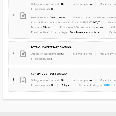
Obbligatorietà documento:
Sì
Invio multiplo:
No
Modalità invio
Firma congiunta:
Sì
1
Modalità offerta:
Prezzo totale
Modalità di definizione importo a base 
Costi di Sicurezza non ribassabili al netto dell'IVA:
€ 3.000,00
Oneri d
Dinamica
Ribasso
Formato dell'offerta economica:
Valuta
Calc
Funzione di calcolo del punteggio:
Retta base - prezzo minimo
Valut
DETTAGLIO OFFERTA ECONOMICA
2
Obbligatorietà documento:
Sì
Invio multiplo:
No
Modalità invio
Firma congiunta:
Sì
SCHEDA COSTI DEL SERVIZIO
3
Obbligatorietà documento:
Sì
Invio multiplo:
No
Modalità invio
Firma congiunta:
Sì
Allegati:
Documento allegato:
COSTI DEL 