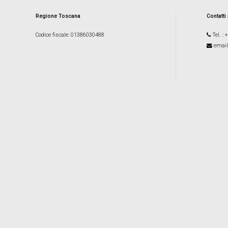
Regione Toscana
Contatti
Codice fiscale
: 01386030488
Tel.
: 
email