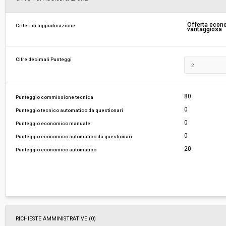
Responsabile attuale:
COMUNE DI LIVORNO - Ufficio Gare e Contratti
Offerta eco
Criteri di aggiudicazione
vantaggiosa
Cifre decimali Punteggi
80
Punteggio commissione tecnica
0
Punteggio tecnico automatico da questionari
0
Punteggio economico manuale
0
Punteggio economico automatico da questionari
20
Punteggio economico automatico
RICHIESTE AMMINISTRATIVE
(0)