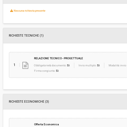
Nessuna richiesta presente
RICHIESTE TECNICHE
(1)
RELAZIONE TECNICO - PROGETTUALE
1
Obbligatorietà documento:
Sì
Invio multiplo:
Sì
Modalità invio 
Firma congiunta:
Sì
RICHIESTE ECONOMICHE
(3)
Offerta Economica