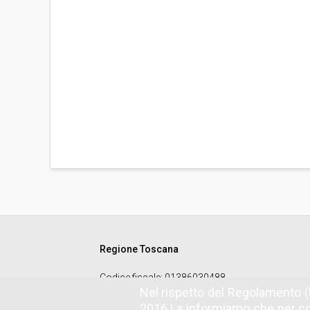
Regione Toscana
Codice fiscale
: 01386030488
Nel rispetto del Regolamento (
2016 La informiamo che per co