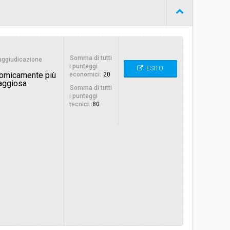
Procedura negoziata senza previa indizione di gara
€ 34.426,23
Somma di tutti
i aggiudicazione
i punteggi
ESITO
nomicamente più
economici:
20
aggiosa
Somma di tutti
i punteggi
tecnici:
80