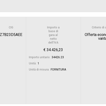
Scelta del contraente:
sa
Valore stimato della procedura:
CIG
Importo a
Criterio d
RCIO INDUSTRIA ARTIGIANATO
base di
IRENZE - UFFICIO ACQUISTI E
Z7B23D5AEE
Offerta eco
gara al
BILI
vant
netto
dell'IVA
€ 34.426,23
Importo unitario:
34426.23
Unità:
1
Unità di misura:
FORNITURA