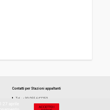
Contatti per Stazioni appaltanti
Tel.
: +39 055 642259
 27 aprile
email
:
start.sa@pamercato.it
ACCETTO I
zionamento