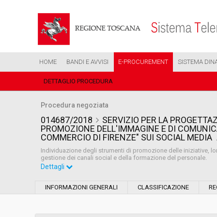
HOME
BANDI E AVVISI
E-PROCUREMENT
SISTEMA DIN
DETTAGLIO PROCEDURA
Procedura negoziata
014687/2018
SERVIZIO PER LA PROGETTAZI
PROMOZIONE DELL'IMMAGINE E DI COMUNICA
COMMERCIO DI FIRENZE" SUI SOCIAL MEDIA
Individuazione degli strumenti di promozione delle iniziative, l
gestione dei canali social e della formazione del personale.
Dettagli
Settore:
Ordinario
INFORMAZIONI GENERALI
CLASSIFICAZIONE
RE
Tipo di contratto:
Forniture