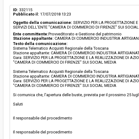
Svolgimento:
Gara in busta chiusa
ID:
332115
Pubblicato il:
17/07/2018 13:23
Oggetto della comunicazione:
SERVIZIO PER LA PROGETTAZIONE E
Responsabile attuale:
CAMERA DI COMMERCIO INDUSTRIA ARTIGIA
SERVIZI DELL'ENTE "CAMERA DI COMMERCIO DI FIRENZE" SUI SOCI
AGRICOLTURA DI FIRENZE - UFFICIO ACQUISTI
GESTIONE BENI MOBILI
Ente committente:
Provveditorato e Gestione del patrimonio
Stazione appaltante:
CAMERA DI COMMERCIO INDUSTRIA ARTIGIAN
Testo della comunicazione:
Sistema Telematico Acquisti Regionale della Toscana
Stazione appaltante: CAMERA DI COMMERCIO INDUSTRIA ARTIGIANAT
Gara: SERVIZIO PER LA PROGETTAZIONE E LA REALIZZAZIONE DI AZI
"CAMERA DI COMMERCIO DI FIRENZE" SUI SOCIAL MEDIA
Sistema Telematico Acquisti Regionale della Toscana
Stazione appaltante: CAMERA DI COMMERCIO INDUSTRIA ARTIGIANAT
Gara: SERVIZIO PER LA PROGETTAZIONE E LA REALIZZAZIONE DI AZI
"CAMERA DI COMMERCIO DI FIRENZE" SUI SOCIAL MEDIA
Si comunica che, l'apertura delle buste, prevista per il prossimo 25 lugli
Saluti
Il responsabile del procedimento
Il responsabile del procedimento