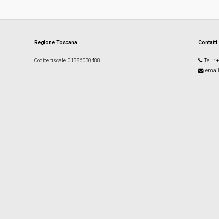
Regione Toscana
Contatti
Codice fiscale
: 01386030488
Tel.
: 
email