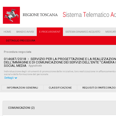
HOME
BANDI E AVVISI
E-PROCUREMENT
SISTEMA DINAMICO ACQUISTO
MERCATO
DETTAGLIO PROCEDURA
Procedura negoziata
014687/2018
SERVIZIO PER LA PROGETTAZIONE E LA REALIZZAZION
DELL'IMMAGINE E DI COMUNICAZIONE DEI SERVIZI DELL'ENTE "CAMERA 
SOCIAL MEDIA
Aggiudicata
Individuazione degli strumenti di promozione delle iniziative, loro realizzazione in affiancamento a
social e della formazione del personale.
Dettagli
Settore:
Ordinario
INFORMAZIONI GENERALI
CLASSIFICAZIONE
REQUISITI DI PARTECIPAZI
Tipo di contratto:
Forniture
COMUNICAZIONI (2)
Data pubblicazione:
29/06/2018 12:58