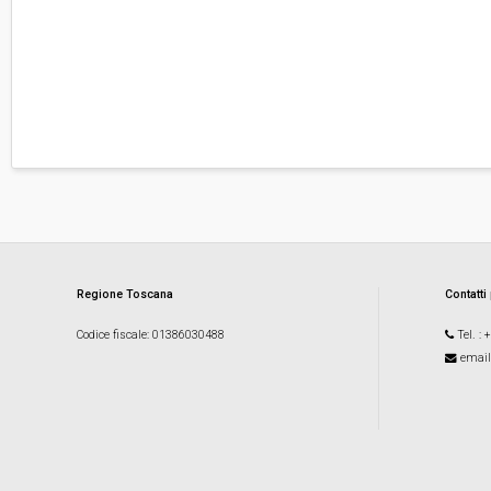
Regione Toscana
Contatti
Codice fiscale
: 01386030488
Tel.
: 
email