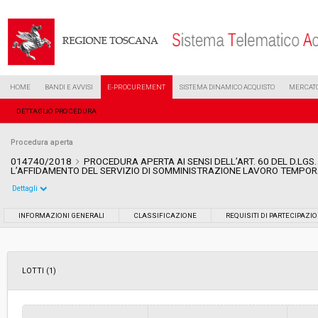
HOME
BANDI E AVVISI
E-PROCUREMENT
SISTEMA DINAMICO ACQUISTO
MERCATO
DETTAGLIO PROCEDURA
Procedura aperta
014740/2018
PROCEDURA APERTA AI SENSI DELL’ART. 60 DEL D.LGS. N
L’AFFIDAMENTO DEL SERVIZIO DI SOMMINISTRAZIONE LAVORO TEMPOR
Dettagli
Settore:
Ordinario
INFORMAZIONI GENERALI
CLASSIFICAZIONE
REQUISITI DI PARTECIPAZI
Tipo di contratto:
Servizi
LOTTI (1)
Data pubblicazione:
29/06/2018 17:26
Svolgimento:
Gara in busta chiusa