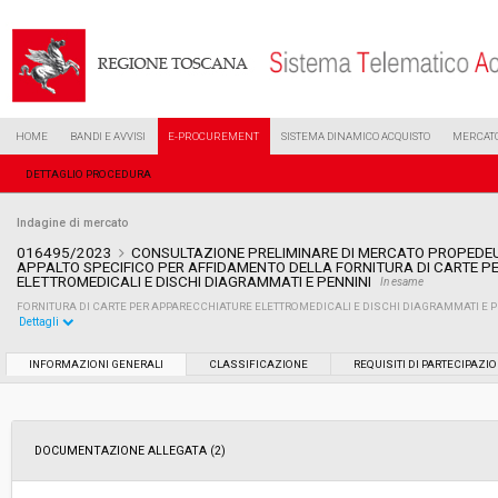
HOME
BANDI E AVVISI
E-PROCUREMENT
SISTEMA DINAMICO ACQUISTO
MERCATO
DETTAGLIO PROCEDURA
Indagine di mercato
016495/2023
CONSULTAZIONE PRELIMINARE DI MERCATO PROPEDEUT
APPALTO SPECIFICO PER AFFIDAMENTO DELLA FORNITURA DI CARTE 
ELETTROMEDICALI E DISCHI DIAGRAMMATI E PENNINI
In esame
FORNITURA DI CARTE PER APPARECCHIATURE ELETTROMEDICALI E DISCHI DIAGRAMMATI E P
Dettagli
Settore:
Ordinario
INFORMAZIONI GENERALI
CLASSIFICAZIONE
REQUISITI DI PARTECIPAZI
Data pubblicazione:
07/07/2023 13:33
DOCUMENTAZIONE ALLEGATA (2)
Svolgimento:
Busta chiusa