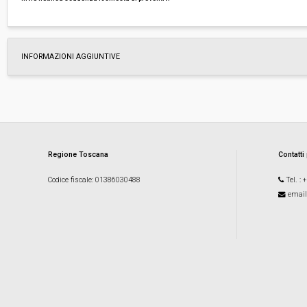
INFORMAZIONI AGGIUNTIVE
Regione Toscana
Contatti
Codice fiscale
: 01386030488
Tel.
: 
email