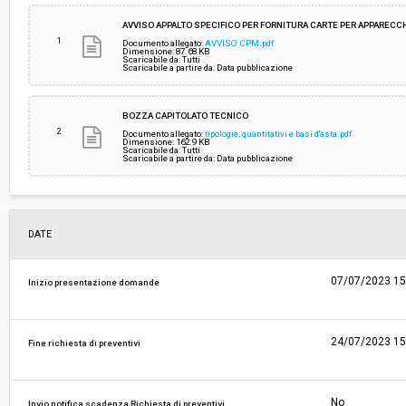
Importo (al netto dell’IVA):
-
AVVISO APPALTO SPECIFICO PER FORNITURA CARTE PER APPARECCH
1
Documento allegato:
AVVISO CPM.pdf
Dimensione: 87.68 KB
Scaricabile da: Tutti
Costi di sicurezza non soggetti a
-
Scaricabile a partire da: Data pubblicazione
ribasso (al netto dell’IVA):
BOZZA CAPITOLATO TECNICO
2
Documento allegato:
tipologie, quantitativi e basi d'asta.pdf
Dimensione: 162.9 KB
Scaricabile da: Tutti
Scaricabile a partire da: Data pubblicazione
DATE
07/07/2023 15
Inizio presentazione domande
24/07/2023 15
Fine richiesta di preventivi
No
Invio notifica scadenza Richiesta di preventivi