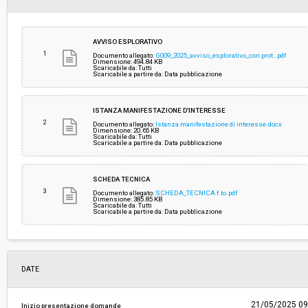
Importo (al netto dell’IVA):
€ 171.783,79
AVVISO ESPLORATIVO
1
Documento allegato:
G009_2025_avviso_esplorativo_con prot..pdf
Dimensione: 494.84 KB
Scaricabile da: Tutti
Costi di sicurezza non soggetti a
-
Scaricabile a partire da: Data pubblicazione
ribasso (al netto dell’IVA):
ISTANZA MANIFESTAZIONE D'INTERESSE
2
Documento allegato:
Istanza manifestazione di interesse.docx
Dimensione: 20.65 KB
Scaricabile da: Tutti
Scaricabile a partire da: Data pubblicazione
SCHEDA TECNICA
3
Documento allegato:
SCHEDA_TECNICA f.to.pdf
Dimensione: 385.85 KB
Scaricabile da: Tutti
Scaricabile a partire da: Data pubblicazione
DATE
21/05/2025 09
Inizio presentazione domande