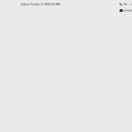
Codice fiscale
: 01386030488
Tel.
: 
email