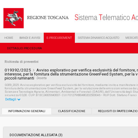
HOME
BANDI E AVVISI
E-PROCUREMENT
SISTEMA DINAMICO ACQUISTO
MERCATO
DETTAGLIO PROCEDURA
Richiesta di preventivi
019392/2025
Avviso esplorativo per verifica esclusività del fornitore,
interesse, per la fornitura della strumentazione GreenFeed System, per la 
piccoli ruminanti
Deserta
G009_2025: Avviso esplorativo per verifica esclusività del fornitore, mediante invito a manifestare 
fornitura della strumentazione GreenFeed System, per la valutazione delle emissioni emesse dai pi
Scienze e Tecnologie Agrarie, Alimentari, Ambientali e Forestali (DAGRI), dell’Università degli Studi
sicurezza € 0,00. CUP: B13C24005640007- CUI F01279680480202500046 – RUP Dott. Stefano Franci
Dettagli
Settore:
Ordinario
INFORMAZIONI GENERALI
CLASSIFICAZIONE
REQUISITI DI PARTECIPAZI
Data pubblicazione:
20/05/2025 16:22
DOCUMENTAZIONE ALLEGATA (3)
Svolgimento:
In corso