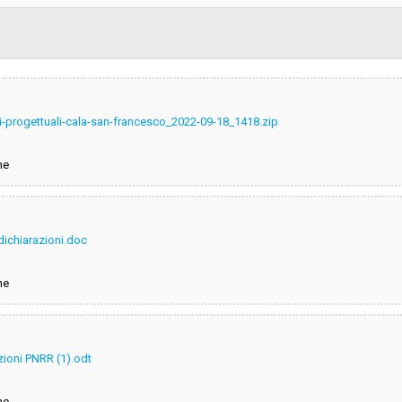
Scelta del contraente:
sa
Valore stimato della procedura:
i-progettuali-cala-san-francesco_2022-09-18_1418.zip
GIA TOSCANA
ne
 dichiarazioni.doc
ne
zioni PNRR (1).odt
ne