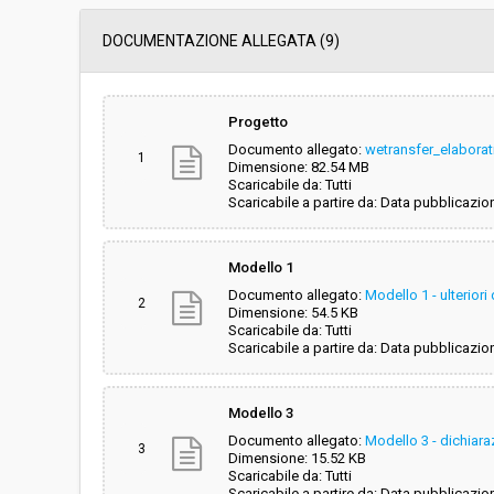
Data pubblicazione:
22/09/2022 11:54
DOCUMENTAZIONE ALLEGATA (9)
Svolgimento:
Gara in busta chiu
Progetto
Documento allegato:
wetransfer_elaborat
Responsabile attuale:
CONSORZIO ENER
1
Dimensione: 82.54 MB
Scaricabile da: Tutti
Scaricabile a partire da: Data pubblicazio
Modello 1
Documento allegato:
Modello 1 - ulteriori
2
Dimensione: 54.5 KB
Scaricabile da: Tutti
Scaricabile a partire da: Data pubblicazio
Modello 3
Documento allegato:
Modello 3 - dichiara
3
Dimensione: 15.52 KB
Scaricabile da: Tutti
Scaricabile a partire da: Data pubblicazio