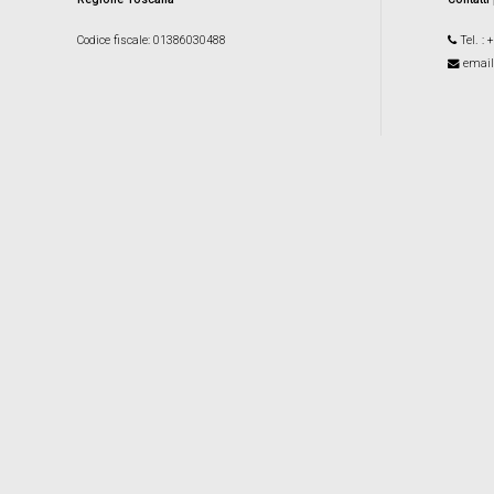
Codice fiscale
: 01386030488
Tel.
: 
email