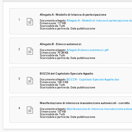
Importo (al netto dell’IVA):
€ 180.000,00
Allegato A - Modello di Istanza di partecipazione
1
Documento allegato:
Allegato A - Modello di Istanza di partecipazione.d
Dimensione: 117 KB
Scaricabile da: Tutti
Costi di sicurezza non soggetti a
-
Scaricabile a partire da: Data pubblicazione
ribasso (al netto dell’IVA):
Allegato B - Elenco automezzi
2
Documento allegato:
Allegato B elenco automezzi.pdf
Dimensione: 79.28 KB
Scaricabile da: Tutti
Scaricabile a partire da: Data pubblicazione
BOZZA del Capitolato Speciale Appalto
3
Documento allegato:
BOZZA - Capitolato Speciale Appalto.doc
Dimensione: 134.5 KB
Scaricabile da: Tutti
Scaricabile a partire da: Data pubblicazione
Manifestazione di interesse manutenzione autoveicoli - corretto
4
Documento allegato:
Manifestazione di interesse manutenzione autoveic
Dimensione: 137 KB
Scaricabile da: Tutti
Scaricabile a partire da: Data pubblicazione