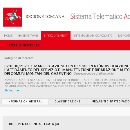
HOME
BANDI E AVVISI
E-PROCUREMENT
SISTEMA DINAMICO ACQUISTO
MERCATO
DETTAGLIO PROCEDURA
Indagine di mercato
023806/2021
MANIFESTAZIONE D’INTERESSE PER L’INDIVIDUAZIONE
L’AFFIDAMENTO DEL SERVIZIO DI MANUTENZIONE E RIPARAZIONE AUTO
DEI COMUNI MONTANI DEL CASENTINO
Segue procedura di affidamento
AVVISO DI MANIFESTAZIONE D’INTERESSE PER L’INDIVIDUAZIONE DI OPERATORI ECONOMIC
PIATTAFORMA START PER L’AFFIDAMENTO DEL SERVIZIO DI MANUTENZIONE E RIPARAZIONE 
COMUNI MONTANI DEL CASENTINO DA SVOLGERSI AI SENSI DELL’ART. 36 COMMA 2 LETT. B) DEL
Dettagli
Settore:
Ordinario
INFORMAZIONI GENERALI
CLASSIFICAZIONE
REQUISITI DI PARTECIPAZI
Data pubblicazione:
05/11/2021 09:15
DOCUMENTAZIONE ALLEGATA (4)
Svolgimento:
Busta chiusa