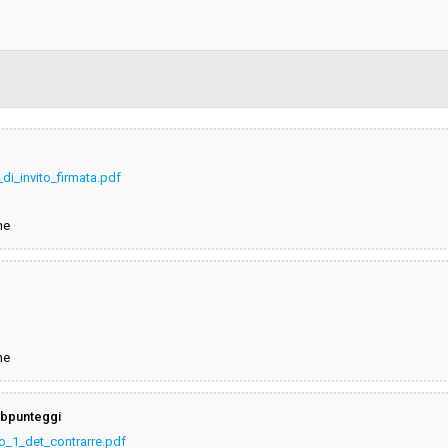
o
Data pubblicazione:
ta senza previa pubblicazione
Svolgimento:
Responsabile attuale:
di_invito_firmata.pdf
ne
ne
subpunteggi
o_1_det_contrarre.pdf