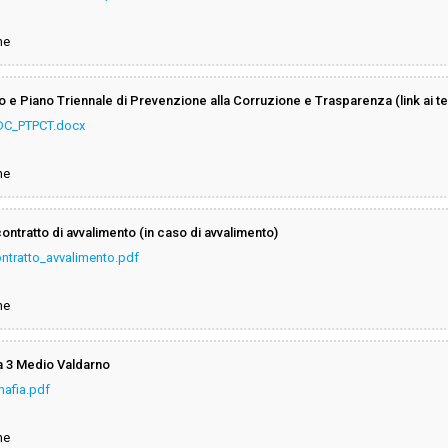
ne
 Piano Triennale di Prevenzione alla Corruzione e Trasparenza (link ai test
DC_PTPCT.docx
ne
ntratto di avvalimento (in caso di avvalimento)
ntratto_avvalimento.pdf
ne
ca 3 Medio Valdarno
mafia.pdf
ne