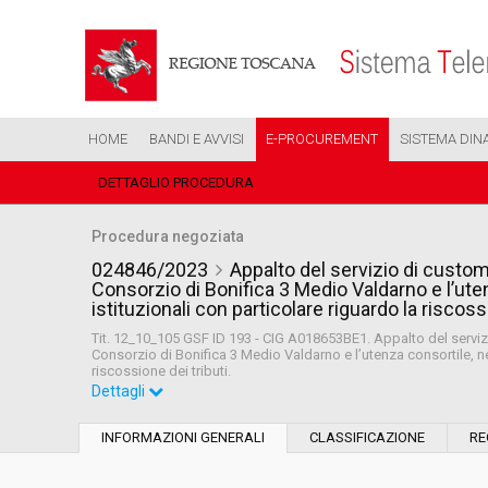
HOME
BANDI E AVVISI
E-PROCUREMENT
SISTEMA DIN
DETTAGLIO PROCEDURA
Procedura negoziata
024846/2023
Appalto del servizio di custome
Consorzio di Bonifica 3 Medio Valdarno e l’utenz
istituzionali con particolare riguardo la riscossi
Tit. 12_10_105 GSF ID 193 - CIG A018653BE1. Appalto del servizio
Consorzio di Bonifica 3 Medio Valdarno e l’utenza consortile, nell
riscossione dei tributi.
Dettagli
Id. Indagine di Mercato da cui è stata
022528/2023
generata la procedura:
INFORMAZIONI GENERALI
CLASSIFICAZIONE
RE
Modalità di esecuzione:
Telematica