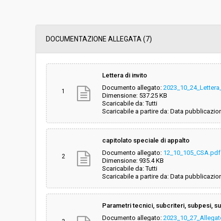
Modalità di realizzazione:
Contratto d'appalt
DOCUMENTAZIONE ALLEGATA (7)
Scelta del contraente:
Procedura negozia
Valore stimato della procedura:
€ 210.000,00
Lettera di invito
Documento allegato:
2023_10_24_Lettera_
1
Dimensione: 537.25 KB
Scaricabile da: Tutti
Scaricabile a partire da: Data pubblicazio
capitolato speciale di appalto
Documento allegato:
12_10_105_CSA.pdf
2
Dimensione: 935.4 KB
Scaricabile da: Tutti
Scaricabile a partire da: Data pubblicazio
Parametri tecnici, subcriteri, subpesi, 
Documento allegato:
2023_10_27_Allegat