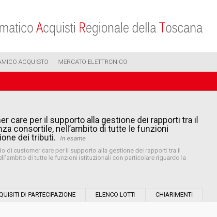
AMICO ACQUISTO
MERCATO ELETTRONICO
r care per il supporto alla gestione dei rapporti tra il
a consortile, nell’ambito di tutte le funzioni
one dei tributi.
In esame
 di customer care per il supporto alla gestione dei rapporti tra il
’ambito di tutte le funzioni istituzionali con particolare riguardo la
Settore:
QUISITI DI PARTECIPAZIONE
ELENCO LOTTI
CHIARIMENTI
Tipo di contratto: