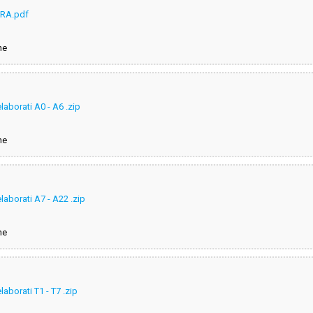
ARA.pdf
ne
laborati A0 - A6 .zip
ne
laborati A7 - A22 .zip
ne
aborati T1 - T7 .zip