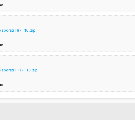
ne
laborati T8 - T10 .zip
ne
laborati T11 - T15 .zip
ne