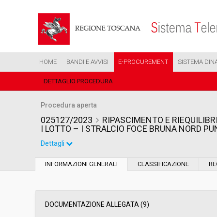
HOME
BANDI E AVVISI
E-PROCUREMENT
SISTEMA DIN
DETTAGLIO PROCEDURA
Procedura aperta
025127/2023
RIPASCIMENTO E RIEQUILIBRI
I LOTTO – I STRALCIO FOCE BRUNA NORD P
Dettagli
Settore:
Ordinario
INFORMAZIONI GENERALI
CLASSIFICAZIONE
RE
Tipo di contratto:
Lavori
Data pubblicazione:
31/10/2023 10:01
DOCUMENTAZIONE ALLEGATA (9)