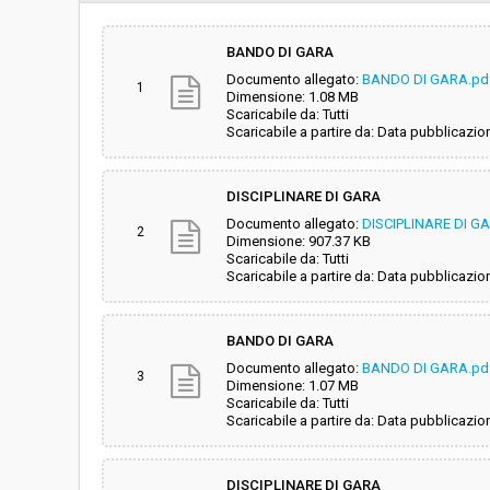
Svolgimento:
Gara in busta chiu
BANDO DI GARA
Documento allegato:
BANDO DI GARA.pd
Responsabile attuale:
COMUNE DI CASTI
1
Dimensione: 1.08 MB
MANUTENZIONI ES
Scaricabile da: Tutti
Scaricabile a partire da: Data pubblicazio
DISCIPLINARE DI GARA
Documento allegato:
DISCIPLINARE DI G
2
Dimensione: 907.37 KB
Scaricabile da: Tutti
Scaricabile a partire da: Data pubblicazio
BANDO DI GARA
Documento allegato:
BANDO DI GARA.pd
3
Dimensione: 1.07 MB
Scaricabile da: Tutti
Scaricabile a partire da: Data pubblicazio
DISCIPLINARE DI GARA