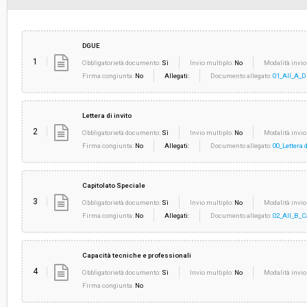
DGUE
1
Obbligatorietà documento:
Sì
Invio multiplo:
No
Modalità invio
Firma congiunta:
No
Allegati:
Documento allegato:
01_All_A_D
Lettera di invito
2
Obbligatorietà documento:
Sì
Invio multiplo:
No
Modalità invio
Firma congiunta:
No
Allegati:
Documento allegato:
00_Lettera 
Capitolato Speciale
3
Obbligatorietà documento:
Sì
Invio multiplo:
No
Modalità invio
Firma congiunta:
No
Allegati:
Documento allegato:
02_All_B_Ca
Capacità tecniche e professionali
4
Obbligatorietà documento:
Sì
Invio multiplo:
No
Modalità invio
Firma congiunta:
No