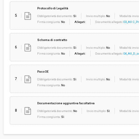
Protocollo di Legalità
5
Obbligatorietà documento:
Sì
Invio multiplo:
No
Modalità invio
Firma congiunta:
No
Allegati:
Documento allegato:
03_All C_Pr
Schema di contratto
6
Obbligatorietà documento:
Sì
Invio multiplo:
No
Modalità invio
Firma congiunta:
No
Allegati:
Documento allegato:
04_All_D_s
PassOE
7
Obbligatorietà documento:
Sì
Invio multiplo:
No
Modalità invio
Firma congiunta:
No
Documentazione aggiuntiva facoltativa
8
Obbligatorietà documento:
No
Invio multiplo:
Sì
Modalità invio
Firma congiunta:
Sì