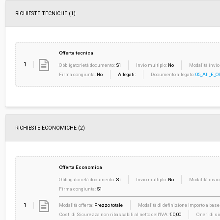
RICHIESTE TECNICHE
(1)
Offerta tecnica
1
Obbligatorietà documento:
Sì
Invio multiplo:
No
Modalità invio
Firma congiunta:
No
Allegati:
Documento allegato:
05_All_E_
RICHIESTE ECONOMICHE
(2)
Offerta Economica
Obbligatorietà documento:
Sì
Invio multiplo:
No
Modalità invio
Firma congiunta:
Sì
1
Modalità offerta:
Prezzo totale
Modalità di definizione importo a base 
Costi di Sicurezza non ribassabili al netto dell'IVA:
€ 0,00
Oneri di si