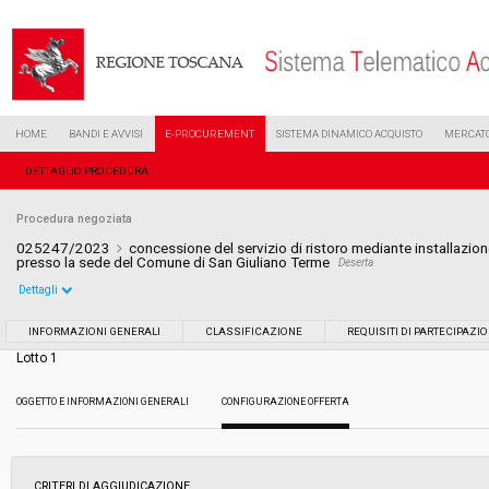
HOME
BANDI E AVVISI
E-PROCUREMENT
SISTEMA DINAMICO ACQUISTO
MERCATO
DETTAGLIO PROCEDURA
Procedura negoziata
025247/2023
concessione del servizio di ristoro mediante installazion
presso la sede del Comune di San Giuliano Terme
Deserta
Dettagli
Settore:
Ordinario
INFORMAZIONI GENERALI
CLASSIFICAZIONE
REQUISITI DI PARTECIPAZI
Lotto 1
Tipo di contratto:
Servizi
OGGETTO E INFORMAZIONI GENERALI
CONFIGURAZIONE OFFERTA
Data pubblicazione:
31/10/2023 16:41
Svolgimento:
Gara in busta chiusa
CRITERI DI AGGIUDICAZIONE