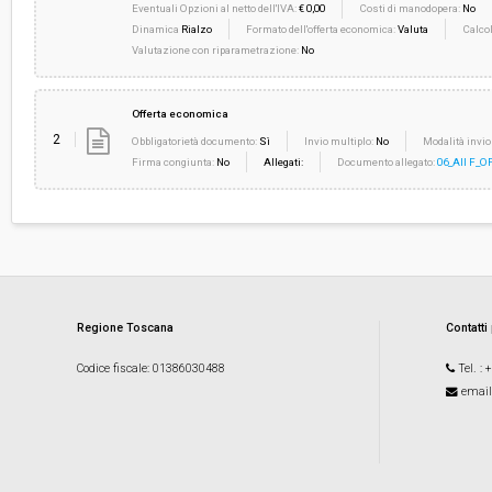
Eventuali Opzioni al netto dell'IVA:
€ 0,00
Costi di manodopera:
No
Dinamica
Rialzo
Formato dell'offerta economica:
Valuta
Calcol
Valutazione con riparametrazione:
No
Offerta economica
2
Obbligatorietà documento:
Sì
Invio multiplo:
No
Modalità invio
Firma congiunta:
No
Allegati:
Documento allegato:
06_All F_
Regione Toscana
Contatti
Codice fiscale
: 01386030488
Tel.
: 
email