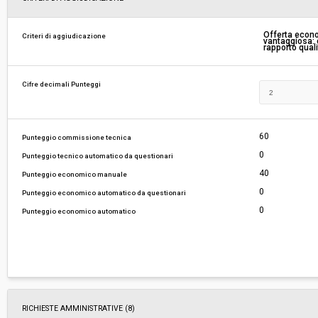
Responsabile attuale:
COMUNE DI SAN GIULIANO TERME - Finanziario
Offerta econ
Criteri di aggiudicazione
vantaggiosa: c
rapporto qual
Cifre decimali Punteggi
60
Punteggio commissione tecnica
0
Punteggio tecnico automatico da questionari
40
Punteggio economico manuale
0
Punteggio economico automatico da questionari
0
Punteggio economico automatico
RICHIESTE AMMINISTRATIVE
(8)