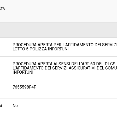
RTA
Scelta del contraente:
sa
Valore stimato della procedura:
COMUNI DEL MUGELLO - Servizio
 Territorio e Forestazione
PROCEDURA APERTA PER L’AFFIDAMENTO DEI SERVIZI 
LOTTO 5 POLIZZA INFORTUNI
PROCEDURA APERTA AI SENSI DELL’ART. 60 DEL D.LGS
L’AFFIDAMENTO DEI SERVIZI ASSICURATIVI DEL COMUN
INFORTUNI
7655598F4F
No
si