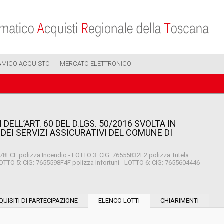
AMICO ACQUISTO
MERCATO ELETTRONICO
DELL’ART. 60 DEL D.LGS. 50/2016 SVOLTA IN
DEI SERVIZI ASSICURATIVI DEL COMUNE DI
78ECE polizza Incendio - LOTTO 3: CIG: 76555832F2 polizza Tutela
LOTTO 5: CIG: 7655598F4F polizza Infortuni - LOTTO 6: CIG: 7655604446
Modalità di esecuzione:
QUISITI DI PARTECIPAZIONE
ELENCO LOTTI
CHIARIMENTI
Modalità di realizzazione: