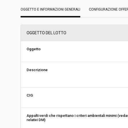
OGGETTO E INFORMAZIONI GENERALI
Data pubblicazione:
CONFIGURAZIONE OFFE
02/11/2018 09:29
Svolgimento:
Gara in busta chiu
OGGETTO DEL LOTTO
Responsabile attuale:
UNIONE MONTANA 
Economia Ambiente
Oggetto
Descrizione
CIG
Appalti verdi che rispettano i criteri ambientali minimi (veda
relativi DM)