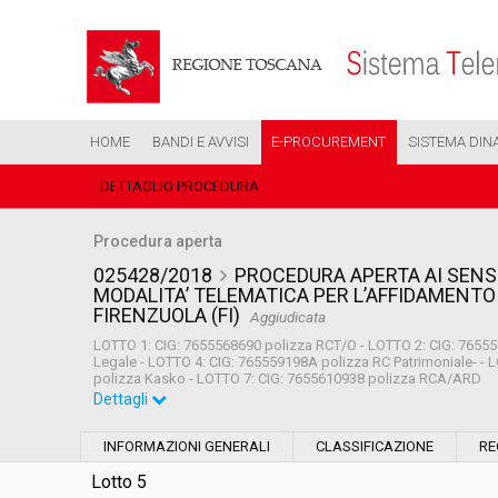
HOME
BANDI E AVVISI
E-PROCUREMENT
SISTEMA DIN
DETTAGLIO PROCEDURA
Procedura aperta
025428/2018
PROCEDURA APERTA AI SENSI 
MODALITA’ TELEMATICA PER L’AFFIDAMENTO 
FIRENZUOLA (FI)
Aggiudicata
LOTTO 1: CIG: 7655568690 polizza RCT/O - LOTTO 2: CIG: 76555
Legale - LOTTO 4: CIG: 765559198A polizza RC Patrimoniale- - 
polizza Kasko - LOTTO 7: CIG: 7655610938 polizza RCA/ARD
Dettagli
Settore:
Ordinario
INFORMAZIONI GENERALI
CLASSIFICAZIONE
RE
Tipo di contratto:
Servizi
Lotto 5