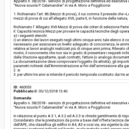
Appalto n. 38/2018 - servizio di progettazione definitiva ed esecutiv
"Nuova scuola P. Calamandrei" in via A. Moro a Poggibonsi
1. Richiamato l’art. 86 (Mezzi di prova), il cui comma 5 prevede che
mezzi di prova di cui all'allegato XVII, parte II, in funzione della natura,
Richiamato l’ Allegato XVII Mezzi di prova dei criteri di selezione Parte
II: Capacità tecnica Mezzi per provare le capacità tecniche degli operat
a) i seguenti elenchi:
i) un elenco dei lavori eseguiti negli ultimi cinque anni; tale elenco è c
necessario per assicurare un livello adeguato di concorrenza, le ammi
relativa ai lavori analoghi realizzati più di cinque anni prima; Rilevato 
motivi, il concorrente che non sia in grado di presentare i requisiti ri
dalla Stazione appaltante, quali contratti, fatture (o analoga documen
La documentazione deve comprovare l’oggetto (le attività), gli importi
parametri richiesti dall’Amministrazione ai fini dell’ammissione alla ga
2. si
3. per ultimi tre anni si intende il periodo temporale costituito dai t
ID:
460053
Pubblicato il:
05/12/2018 13:40
Domanda:
Appalto n. 38/2018 - servizio di progettazione definitiva ed esecutiv
"Nuova scuola P. Calamandrei" in via A. Moro a Poggibonsi
In relazione al punto A.3.1, A.3.2 ed A.3.3 si chiede gentilmente di ri
Considerato che le prestazioni da porre a base dell'offerta tecnica deb
dell'APE, che classifica gli edifici in A4, A3 e cosi via, era vigente la cl
ricevere i punteggi indicati nel bando, quale metodo potrà essere app