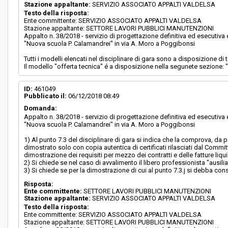
Stazione appaltante:
SERVIZIO ASSOCIATO APPALTI VALDELSA
Testo della risposta:
Ente committente: SERVIZIO ASSOCIATO APPALTI VALDELSA
Stazione appaltante: SETTORE LAVORI PUBBLICI MANUTENZIONI
Appalto n. 38/2018 - servizio di progettazione definitiva ed esecutiv
"Nuova scuola P. Calamandrei" in via A. Moro a Poggibonsi
Tutti i modelli elencati nel disciplinare di gara sono a disposizione di
Il modello "offerta tecnica" é a disposizione nella segunete sezione: "el
ID:
461049
Pubblicato il:
06/12/2018 08:49
Domanda:
Appalto n. 38/2018 - servizio di progettazione definitiva ed esecutiv
"Nuova scuola P. Calamandrei" in via A. Moro a Poggibonsi
1) Al punto 7.3 del disciplinare di gara si indica che la comprova, da p
dimostrato solo con copia autentica di certificati rilasciati dal Commit
dimostrazione dei requisiti per mezzo dei contratti e delle fatture liqu
2) Si chiede se nel caso di avvalimento il libero professionista "ausi
3) Si chiede se per la dimostrazione di cui al punto 7.3.j si debba co
Risposta:
Ente committente:
SETTORE LAVORI PUBBLICI MANUTENZIONI
Stazione appaltante:
SERVIZIO ASSOCIATO APPALTI VALDELSA
Testo della risposta:
Ente committente: SERVIZIO ASSOCIATO APPALTI VALDELSA
Stazione appaltante: SETTORE LAVORI PUBBLICI MANUTENZIONI