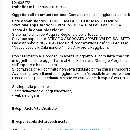
Svolgimento:
Gara in busta chiusa
ID:
635472
Pubblicato il:
15/05/2019 09:12
Oggetto della comunicazione:
Comunicazione di aggiudicazione defin
Responsabile attuale:
SERVIZIO ASSOCIATO APPALTI VALDELSA - S
Ente committente:
SETTORE LAVORI PUBBLICI MANUTENZIONI
LAVORI PUBBLICI MANUTENZIONI
Stazione appaltante:
SERVIZIO ASSOCIATO APPALTI VALDELSA
Testo della comunicazione:
Sistema Telematico Acquisti Regionale della Toscana
Stazione appaltante: SERVIZIO ASSOCIATO APPALTI VALDELSA - SE
Gara: Appalto n. 38/2018 - servizio di progettazione definitiva ed ese
"Nuova scuola P. Calamandrei" in via A. Moro a Poggibonsi
Con riferimento alla procedura aperta in oggetto, si comunica che con
in oggetto è stato aggiudicato al R.T.I. Eutecne srl/Sinergie Progetti 
sull'importo a base di gara.
Si comunica che il contratto non verrà stipulato prima che sia trascorso
Avverso il provvedimento di aggiudicazione è possibile proporre ricors
L'accesso agli atti mediante visione ed estrazione di copia é esercitato
Si allega alla presente:
- determinazione di aggiudicazione;
- verbale di gara
Il Rup - Arch. Vito Disabato
Il responsabile del procedimento