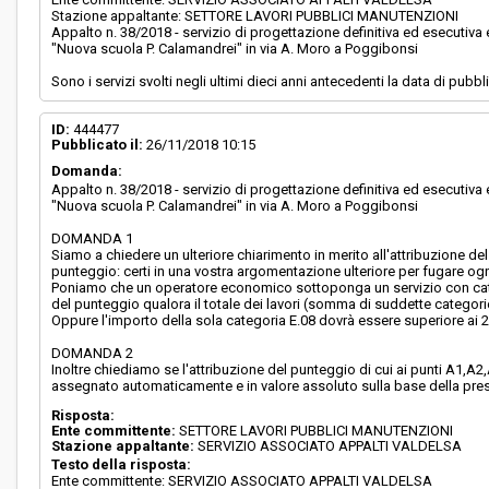
Stazione appaltante: SETTORE LAVORI PUBBLICI MANUTENZIONI
Appalto n. 38/2018 - servizio di progettazione definitiva ed esecutiv
"Nuova scuola P. Calamandrei" in via A. Moro a Poggibonsi
Sono i servizi svolti negli ultimi dieci anni antecedenti la data di pub
ID:
444477
Pubblicato il:
26/11/2018 10:15
Domanda:
Appalto n. 38/2018 - servizio di progettazione definitiva ed esecutiv
"Nuova scuola P. Calamandrei" in via A. Moro a Poggibonsi
DOMANDA 1
Siamo a chiedere un ulteriore chiarimento in merito all'attribuzione de
punteggio: certi in una vostra argomentazione ulteriore per fugare o
Poniamo che un operatore economico sottoponga un servizio con categ
del punteggio qualora il totale dei lavori (somma di suddette categori
Oppure l'importo della sola categoria E.08 dovrà essere superiore ai 
DOMANDA 2
Inoltre chiediamo se l'attribuzione del punteggio di cui ai punti A1,A2
assegnato automaticamente e in valore assoluto sulla base della pres
Risposta:
Ente committente:
SETTORE LAVORI PUBBLICI MANUTENZIONI
Stazione appaltante:
SERVIZIO ASSOCIATO APPALTI VALDELSA
Testo della risposta:
Ente committente: SERVIZIO ASSOCIATO APPALTI VALDELSA