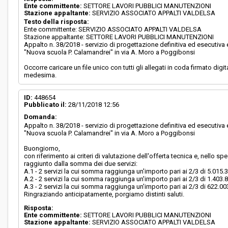
Ente committente:
SETTORE LAVORI PUBBLICI MANUTENZIONI
Stazione appaltante:
SERVIZIO ASSOCIATO APPALTI VALDELSA
Testo della risposta:
Ente committente: SERVIZIO ASSOCIATO APPALTI VALDELSA
Stazione appaltante: SETTORE LAVORI PUBBLICI MANUTENZIONI
Appalto n. 38/2018 - servizio di progettazione definitiva ed esecutiv
"Nuova scuola P. Calamandrei" in via A. Moro a Poggibonsi
Occorre caricare un file unico con tutti gli allegati in coda firmato di
medesima.
ID:
448654
Pubblicato il:
28/11/2018 12:56
Domanda:
Appalto n. 38/2018 - servizio di progettazione definitiva ed esecutiv
"Nuova scuola P. Calamandrei" in via A. Moro a Poggibonsi
Buongiorno,
con riferimento ai criteri di valutazione dell'offerta tecnica e, nello s
raggiunto dalla somma dei due servizi:
A.1 - 2 servizi la cui somma raggiunga un'importo pari ai 2/3 di 5.015.
A.2 - 2 servizi la cui somma raggiunga un'importo pari ai 2/3 di 1.403.
A.3 - 2 servizi la cui somma raggiunga un'importo pari ai 2/3 di 622.00
Ringraziando anticipatamente, porgiamo distinti saluti.
Risposta:
Ente committente:
SETTORE LAVORI PUBBLICI MANUTENZIONI
Stazione appaltante:
SERVIZIO ASSOCIATO APPALTI VALDELSA