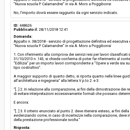
"Nuova scuola P. Calamandrei" in via A. Moro a Poggibonsi
No, l'importo dovrà essere raggiunto da ogni servizio indicato.
ID:
448626
Pubblicato il:
28/11/2018 12:41
Domanda:
Appalto n. 38/2018 - servizio di progettazione definitiva ed esecutiv
"Nuova scuola P. Calamandrei" in via A. Moro a Poggibonsi
1. Con riferimento alla comprova dei servizi resi per lavori classificati
31/10/2013 n. 143, si chiede conferma di poter far riferimento al conte
“Edilizia” per un importo lavori corrispondente a "Opere a verde sia su
tipo costruttivo".
A maggior supporto di quanto detto, si riporta quanto nelle linee guida n
all’architettura e ingegneria” alla lettera V p.to 2. e 3:
“[…] 2. In relazione alla comparazione, ai fini della dimostrazione dei requ
di evitare interpretazioni eccessivamente formali che possano determinar
E ancora:
“[…] 3. Il criterio enunciato al punto 2. deve ritenersi esteso, ai fini d
evidenziando come, in caso di incertezze nella comparazione, deve in o
della prestazione professionale svolta.”
Risposta: