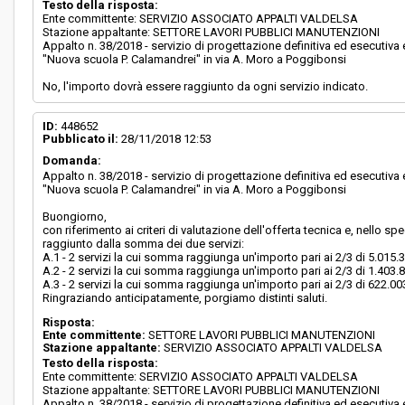
Testo della risposta:
Ente committente: SERVIZIO ASSOCIATO APPALTI VALDELSA
Stazione appaltante: SETTORE LAVORI PUBBLICI MANUTENZIONI
Appalto n. 38/2018 - servizio di progettazione definitiva ed esecutiv
"Nuova scuola P. Calamandrei" in via A. Moro a Poggibonsi
No, l'importo dovrà essere raggiunto da ogni servizio indicato.
ID:
448652
Pubblicato il:
28/11/2018 12:53
Domanda:
Appalto n. 38/2018 - servizio di progettazione definitiva ed esecutiv
"Nuova scuola P. Calamandrei" in via A. Moro a Poggibonsi
Buongiorno,
con riferimento ai criteri di valutazione dell'offerta tecnica e, nello s
raggiunto dalla somma dei due servizi:
A.1 - 2 servizi la cui somma raggiunga un'importo pari ai 2/3 di 5.015.
A.2 - 2 servizi la cui somma raggiunga un'importo pari ai 2/3 di 1.403.
A.3 - 2 servizi la cui somma raggiunga un'importo pari ai 2/3 di 622.00
Ringraziando anticipatamente, porgiamo distinti saluti.
Risposta:
Ente committente:
SETTORE LAVORI PUBBLICI MANUTENZIONI
Stazione appaltante:
SERVIZIO ASSOCIATO APPALTI VALDELSA
Testo della risposta:
Ente committente: SERVIZIO ASSOCIATO APPALTI VALDELSA
Stazione appaltante: SETTORE LAVORI PUBBLICI MANUTENZIONI
Appalto n. 38/2018 - servizio di progettazione definitiva ed esecutiv