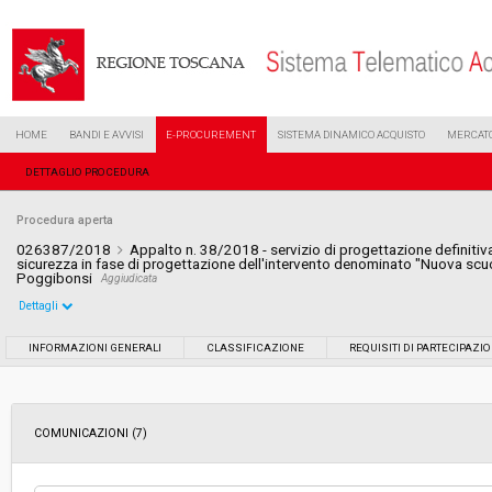
HOME
BANDI E AVVISI
E-PROCUREMENT
SISTEMA DINAMICO ACQUISTO
MERCATO
DETTAGLIO PROCEDURA
Procedura aperta
026387/2018
Appalto n. 38/2018 - servizio di progettazione definiti
sicurezza in fase di progettazione dell'intervento denominato "Nuova scuo
Poggibonsi
Aggiudicata
Dettagli
Settore:
Ordinario
INFORMAZIONI GENERALI
CLASSIFICAZIONE
REQUISITI DI PARTECIPAZI
Tipo di contratto:
Servizi
COMUNICAZIONI (7)
Data pubblicazione:
09/11/2018 10:04