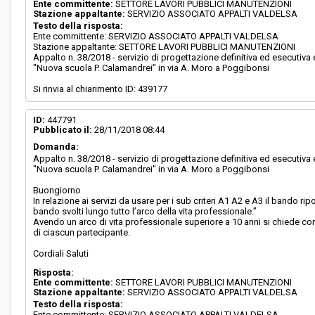
Ente committente:
SETTORE LAVORI PUBBLICI MANUTENZIONI
Stazione appaltante:
SERVIZIO ASSOCIATO APPALTI VALDELSA
Testo della risposta:
Ente committente: SERVIZIO ASSOCIATO APPALTI VALDELSA
Stazione appaltante: SETTORE LAVORI PUBBLICI MANUTENZIONI
Appalto n. 38/2018 - servizio di progettazione definitiva ed esecutiv
"Nuova scuola P. Calamandrei" in via A. Moro a Poggibonsi
Si rinvia al chiarimento ID: 439177
ID:
447791
Pubblicato il:
28/11/2018 08:44
Domanda:
Appalto n. 38/2018 - servizio di progettazione definitiva ed esecutiv
"Nuova scuola P. Calamandrei" in via A. Moro a Poggibonsi
Buongiorno
In relazione ai servizi da usare per i sub criteri A1 A2 e A3 il bando rip
bando svolti lungo tutto l’arco della vita professionale.”
Avendo un arco di vita professionale superiore a 10 anni si chiede confe
di ciascun partecipante.
Cordiali Saluti
Risposta:
Ente committente:
SETTORE LAVORI PUBBLICI MANUTENZIONI
Stazione appaltante:
SERVIZIO ASSOCIATO APPALTI VALDELSA
Testo della risposta:
Ente committente: SERVIZIO ASSOCIATO APPALTI VALDELSA