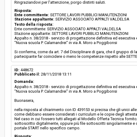
Ringraziandovi per l'attenzione, porgo distinti saluti.
Risposta:
Ente committente:
SETTORE LAVORI PUBBLICI MANUTENZIONI
Stazione appaltante:
SERVIZIO ASSOCIATO APPALTI VALDELSA
Testo della risposta:
Ente committente: SERVIZIO ASSOCIATO APPALTI VALDELSA
Stazione appaltante: SETTORE LAVORI PUBBLICI MANUTENZIONI
Appalto n. 38/2018 - servizio di progettazione definitiva ed esecutiv
"Nuova scuola P. Calamandrei" in via A. Moro a Poggibonsi
Si conferma, come da art. 7 del Disciplinare di gara, che il gruppo 
partecipante far coincidere o meno le competenze rispetto alle SETTE 
ID:
448672
Pubblicato il:
28/11/2018 13:11
Domanda:
Appalto n. 38/2018 - servizio di progettazione definitiva ed esecutiv
"Nuova scuola P. Calamandrei" in via A. Moro a Poggibonsi
Buonasera,
nella risposta al chiarimento con ID 439153 si precisa che gli unici alle
come debbano essere considerati i curriculum e le copie degli attestati 
Nel caso in cui fossero tutti allegati al Modello Offerta Tecnica fornito
sottoscritto digitalmente, oppure più file sottoscritti singolarmente e c
portale START nello specifico campo.
Risposta: