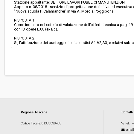
Stazione appaltante: SETTORE LAVORI PUBBLICI MANUTENZIONI
Appalto n. 38/2018 - servizio di progettazione definitiva ed esecutiv
"Nuova scuola P. Calamandrei" in via A. Moro a Poggibonsi
RISPOSTA 1
Come indicato nel criterio di valutazione dell’offerta tecnica a pag. 19 e 
con ID opere E.08 (ex I/c).
RISPOSTA 2
Si, l'attribuzione dei punteggi di cui ai codici A1,A2,A3, e relativi sub-
Regione Toscana
Contatti
Codice fiscale
: 01386030488
Tel.
: 
email