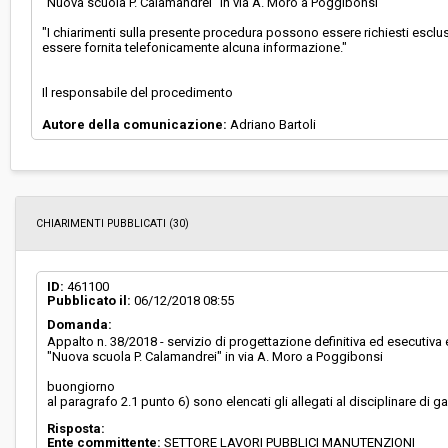
"Nuova scuola P. Calamandrei" in via A. Moro a Poggibonsi
"I chiarimenti sulla presente procedura possono essere richiesti esclus
essere fornita telefonicamente alcuna informazione."
Il responsabile del procedimento
Autore della comunicazione:
Adriano Bartoli
CHIARIMENTI PUBBLICATI (30)
ID:
461100
Pubblicato il:
06/12/2018 08:55
Domanda:
Appalto n. 38/2018 - servizio di progettazione definitiva ed esecutiv
"Nuova scuola P. Calamandrei" in via A. Moro a Poggibonsi
buongiorno
al paragrafo 2.1 punto 6) sono elencati gli allegati al disciplinare di g
Risposta:
Ente committente:
SETTORE LAVORI PUBBLICI MANUTENZIONI