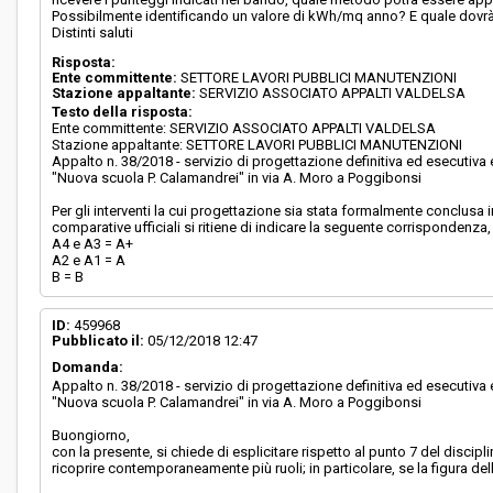
Possibilmente identificando un valore di kWh/mq anno? E quale dovrà va
Distinti saluti
Risposta:
Ente committente:
SETTORE LAVORI PUBBLICI MANUTENZIONI
Stazione appaltante:
SERVIZIO ASSOCIATO APPALTI VALDELSA
Testo della risposta:
Ente committente: SERVIZIO ASSOCIATO APPALTI VALDELSA
Stazione appaltante: SETTORE LAVORI PUBBLICI MANUTENZIONI
Appalto n. 38/2018 - servizio di progettazione definitiva ed esecutiv
"Nuova scuola P. Calamandrei" in via A. Moro a Poggibonsi
Per gli interventi la cui progettazione sia stata formalmente conclusa i
comparative ufficiali si ritiene di indicare la seguente corrispondenza, 
A4 e A3 = A+
A2 e A1 = A
B = B
ID:
459968
Pubblicato il:
05/12/2018 12:47
Domanda:
Appalto n. 38/2018 - servizio di progettazione definitiva ed esecutiv
"Nuova scuola P. Calamandrei" in via A. Moro a Poggibonsi
Buongiorno,
con la presente, si chiede di esplicitare rispetto al punto 7 del discip
ricoprire contemporaneamente più ruoli; in particolare, se la figura de