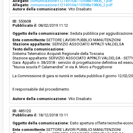
Allegato:
comunicazione-t121491i0a110598e19806_1.pdf
Allegato:
comunicazione-t121491i0a110598e19806_2.pdf
Autore della comunicazione:
Vito Disabato
ID:
550608
Pubblicato il:
08/02/2019 11:12
Oggetto della comunicazione:
Seduta pubblica per aggiudicazione
Ente committente:
SETTORE LAVORI PUBBLICI MANUTENZIONI
Stazione appaltante:
SERVIZIO ASSOCIATO APPALTI VALDELSA
Testo della comunicazione:
Sistema Telematico Acquisti Regionale della Toscana
Stazione appaltante: SERVIZIO ASSOCIATO APPALTI VALDELSA - SE
Gara: Appalto n. 38/2018 - servizio di progettazione definitiva ed ese
"Nuova scuola P. Calamandrei" in via A. Moro a Poggibonsi
La Commissione di gara si riunirà in seduta pubblica il giorno 12/02/20
Il responsabile del procedimento
Autore della comunicazione:
Vito Disabato
ID:
485120
Pubblicato il:
18/12/2018 13:11
Oggetto della comunicazione:
Esito apertura offerte tecniche-eco
Ente committente:
SETTORE LAVORI PUBBLICI MANUTENZIONI