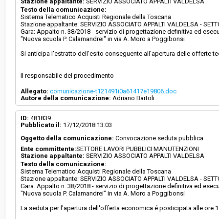
Stazione appaltante:
SERVIZIO ASSOCIATO APPALTI VALDELSA
Testo della comunicazione:
Sistema Telematico Acquisti Regionale della Toscana
Stazione appaltante: SERVIZIO ASSOCIATO APPALTI VALDELSA - SE
Gara: Appalto n. 38/2018 - servizio di progettazione definitiva ed ese
"Nuova scuola P. Calamandrei" in via A. Moro a Poggibonsi
Si anticipa l'estratto dell'esito conseguente all'apertura delle offerte 
Il responsabile del procedimento
Allegato:
comunicazione-t121491i0a61417e19806.doc
Autore della comunicazione:
Adriano Bartoli
ID:
481839
Pubblicato il:
17/12/2018 13:03
Oggetto della comunicazione:
Convocazione seduta pubblica
Ente committente:
SETTORE LAVORI PUBBLICI MANUTENZIONI
Stazione appaltante:
SERVIZIO ASSOCIATO APPALTI VALDELSA
Testo della comunicazione:
Sistema Telematico Acquisti Regionale della Toscana
Stazione appaltante: SERVIZIO ASSOCIATO APPALTI VALDELSA - SE
Gara: Appalto n. 38/2018 - servizio di progettazione definitiva ed ese
"Nuova scuola P. Calamandrei" in via A. Moro a Poggibonsi
La seduta per l'apertura dell'offerta economica é posticipata alle ore 