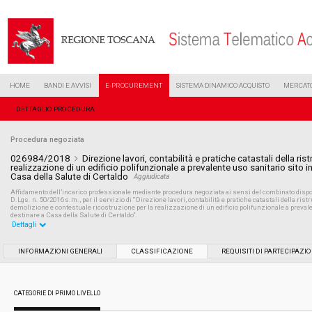
HOME
BANDI E AVVISI
E-PROCUREMENT
SISTEMA DINAMICO ACQUISTO
MERCATO
DETTAGLIO PROCEDURA
Procedura negoziata
026984/2018
Direzione lavori, contabilità e pratiche catastali della ristr
realizzazione di un edificio polifunzionale a prevalente uso sanitario sito i
Casa della Salute di Certaldo
Aggiudicata
Affidamento dell’incarico professionale mediante procedura negoziata ai sensi del combinato disposto del
D.Lgs. n. 50/2016 s.m., per il servizio di “Direzione lavori, contabilità e pratiche catastali della rist
demolizione e contestuale ricostruzione per la realizzazione di un edificio polifunzionale a prevale
destinare a Casa della Salute di Certaldo”.
Dettagli
Settore:
Ordinario
INFORMAZIONI GENERALI
CLASSIFICAZIONE
REQUISITI DI PARTECIPAZI
Tipo di contratto:
Servizi
CATEGORIE DI PRIMO LIVELLO
Data pubblicazione:
13/11/2018 12:11