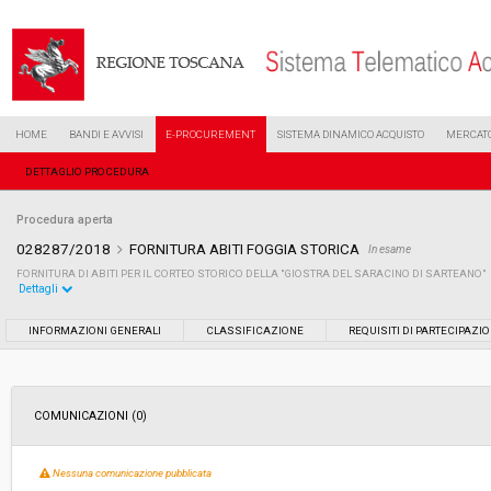
HOME
BANDI E AVVISI
E-PROCUREMENT
SISTEMA DINAMICO ACQUISTO
MERCATO
DETTAGLIO PROCEDURA
Procedura aperta
028287/2018
FORNITURA ABITI FOGGIA STORICA
In esame
FORNITURA DI ABITI PER IL CORTEO STORICO DELLA "GIOSTRA DEL SARACINO DI SARTEANO"
Dettagli
Settore:
Ordinario
INFORMAZIONI GENERALI
CLASSIFICAZIONE
REQUISITI DI PARTECIPAZI
Tipo di contratto:
Forniture
COMUNICAZIONI (0)
Data pubblicazione:
21/11/2018 16:33
Nessuna comunicazione pubblicata
Svolgimento:
Gara in busta chiusa