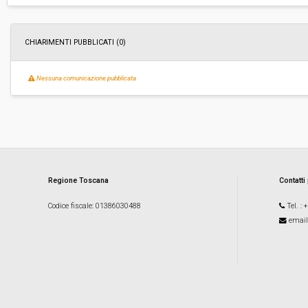
Responsabile attuale:
COMUNE DI SARTEANO - Servizi sociali, cultura
istruzione
CHIARIMENTI PUBBLICATI (0)
Nessuna comunicazione pubblicata
Regione Toscana
Contatti
Codice fiscale
: 01386030488
Tel.
: 
email