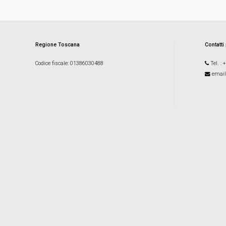
Regione Toscana
Contatti
Codice fiscale
: 01386030488
Tel.
: 
email