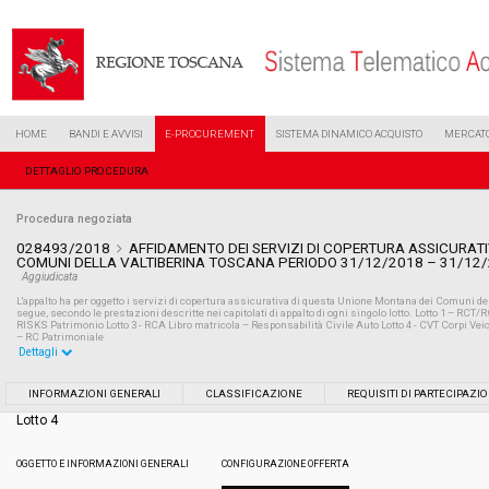
HOME
BANDI E AVVISI
E-PROCUREMENT
SISTEMA DINAMICO ACQUISTO
MERCATO
DETTAGLIO PROCEDURA
Procedura negoziata
028493/2018
AFFIDAMENTO DEI SERVIZI DI COPERTURA ASSICURAT
COMUNI DELLA VALTIBERINA TOSCANA PERIODO 31/12/2018 – 31/12/20
Aggiudicata
L'appalto ha per oggetto i servizi di copertura assicurativa di questa Unione Montana dei Comuni del
segue, secondo le prestazioni descritte nei capitolati di appalto di ogni singolo lotto. Lotto 1 – RCT/
RISKS Patrimonio Lotto 3 - RCA Libro matricola – Responsabilità Civile Auto Lotto 4 - CVT Corpi Vei
– RC Patrimoniale
Dettagli
Settore:
Ordinario
INFORMAZIONI GENERALI
CLASSIFICAZIONE
REQUISITI DI PARTECIPAZI
Lotto 4
Tipo di contratto:
Servizi
OGGETTO E INFORMAZIONI GENERALI
CONFIGURAZIONE OFFERTA
Data pubblicazione:
23/11/2018 12:09