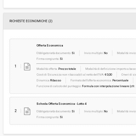
RICHIESTE ECONOMICHE
(2)
Offerta Economica
Obbligatorietà documento:
Sì
Invio multiplo:
No
Modalità invio
Firma congiunta:
Sì
1
Modalità offerta:
Prezzo totale
Modalità di definizione importo a base 
Costi di Sicurezza non ribassabili al netto dell'IVA:
€ 0,00
Oneri di si
Dinamica
Ribasso
Formato dell'offerta economica:
Percentuale
Funzione di calcolo del punteggio:
Formula con interpolazione lineare (cfr.
Scheda Offerta Economica - Lotto 4
2
Obbligatorietà documento:
Sì
Invio multiplo:
No
Modalità invio
Firma congiunta:
Sì