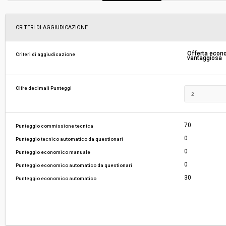
Svolgimento:
Gara in busta chiusa
CRITERI DI AGGIUDICAZIONE
Responsabile attuale:
UNIONE MONTANA DEI COMUNI DELLA VALTI
Offerta eco
Criteri di aggiudicazione
vantaggiosa
TOSCANA - Ufficio Gare
Cifre decimali Punteggi
70
Punteggio commissione tecnica
0
Punteggio tecnico automatico da questionari
0
Punteggio economico manuale
0
Punteggio economico automatico da questionari
30
Punteggio economico automatico