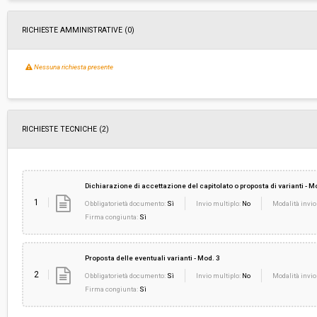
RICHIESTE AMMINISTRATIVE
(0)
Nessuna richiesta presente
RICHIESTE TECNICHE
(2)
Dichiarazione di accettazione del capitolato o proposta di varianti - M
1
Obbligatorietà documento:
Sì
Invio multiplo:
No
Modalità invio
Firma congiunta:
Sì
Proposta delle eventuali varianti - Mod. 3
2
Obbligatorietà documento:
Sì
Invio multiplo:
No
Modalità invio
Firma congiunta:
Sì