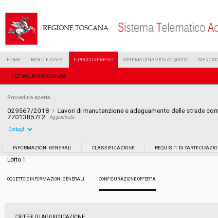
HOME
BANDI E AVVISI
E-PROCUREMENT
SISTEMA DINAMICO ACQUISTO
MERCATO
DETTAGLIO PROCEDURA
Procedura aperta
029567/2018
Lavori di manutenzione e adeguamento delle strade co
77013857F2
Aggiudicata
Dettagli
Settore:
Ordinario
INFORMAZIONI GENERALI
CLASSIFICAZIONE
REQUISITI DI PARTECIPAZI
Lotto 1
Tipo di contratto:
Lavori
OGGETTO E INFORMAZIONI GENERALI
CONFIGURAZIONE OFFERTA
Data pubblicazione:
29/11/2018 11:49
Svolgimento:
Gara in busta chiusa
CRITERI DI AGGIUDICAZIONE