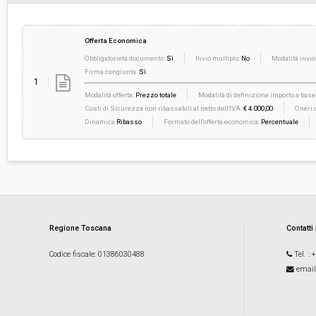
Offerta Economica
Obbligatorietà documento:
Sì
Invio multiplo:
No
Modalità invio
Firma congiunta:
Sì
1
Modalità offerta:
Prezzo totale
Modalità di definizione importo a base 
Costi di Sicurezza non ribassabili al netto dell'IVA:
€ 4.000,00
Oneri d
Dinamica
Ribasso
Formato dell'offerta economica:
Percentuale
Regione Toscana
Contatti
Codice fiscale
: 01386030488
Tel.
: 
email