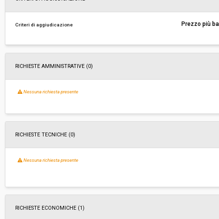
Responsabile attuale:
COMUNE DI CAMPI BISENZIO - Settore 5 - Serviz
Prezzo più b
Criteri di aggiudicazione
Valorizzazione del Territorio
RICHIESTE AMMINISTRATIVE
(0)
Nessuna richiesta presente
RICHIESTE TECNICHE
(0)
Nessuna richiesta presente
RICHIESTE ECONOMICHE
(1)