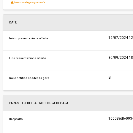
Nessun allegato presente
DATE
19/07/2024 12
Inizio presentazione offerte
30/09/2024 18
Fine presentazione offerte
Sì
Invio notifica scadenza gara
PARAMETRI DELLA PROCEDURA DI GARA
1dd08ed6-0934
ID Appalto