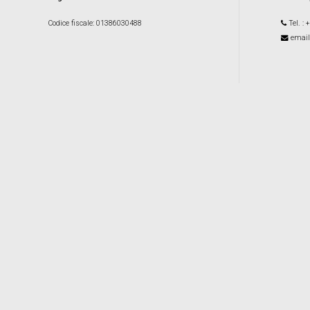
Codice fiscale
: 01386030488
Tel.
: 
email