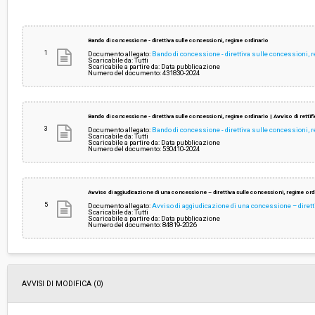
Svolgimento:
Gara in busta chiusa
Bando di concessione - direttiva sulle concessioni, regime ordinario
1
Documento allegato:
Bando di concessione - direttiva sulle concessioni, 
Responsabile attuale:
COMUNE DI SAN GIOVANNI VALDARNO - AFFA
Scaricabile da: Tutti
Scaricabile a partire da: Data pubblicazione
Numero del documento: 431830-2024
La stazione appaltante agisce per conto
No
di un altro soggetto singolo:
Bando di concessione - direttiva sulle concessioni, regime ordinario | Avviso di rettifi
3
Documento allegato:
Bando di concessione - direttiva sulle concessioni, re
Scaricabile da: Tutti
Scaricabile a partire da: Data pubblicazione
Numero del documento: 530410-2024
Avviso di aggiudicazione di una concessione – direttiva sulle concessioni, regime ord
5
Documento allegato:
Avviso di aggiudicazione di una concessione – dirett
Scaricabile da: Tutti
Scaricabile a partire da: Data pubblicazione
Numero del documento: 84819-2026
AVVISI DI MODIFICA (0)