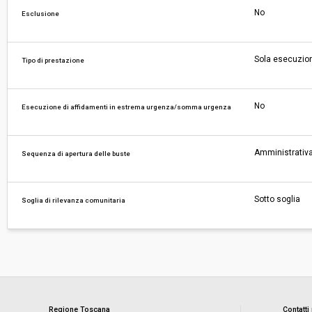
No
Esclusione
Sola esecuzio
Tipo di prestazione
No
Esecuzione di affidamenti in estrema urgenza/somma urgenza
Amministrativa
Sequenza di apertura delle buste
Sotto soglia
Soglia di rilevanza comunitaria
Regione Toscana
Contatti