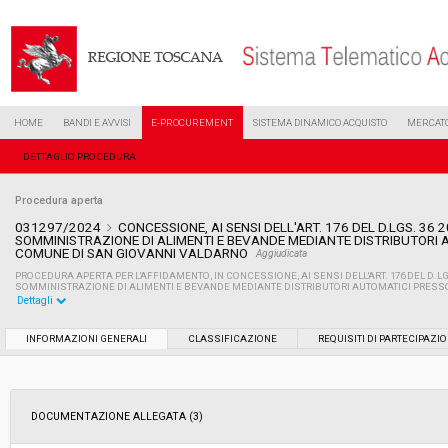
HOME
BANDI E AVVISI
E-PROCUREMENT
SISTEMA DINAMICO ACQUISTO
MERCATO
DETTAGLIO PROCEDURA
Procedura aperta
031297/2024
CONCESSIONE, AI SENSI DELL'ART. 176 DEL D.LGS. 36 2
SOMMINISTRAZIONE DI ALIMENTI E BEVANDE MEDIANTE DISTRIBUTORI A
COMUNE DI SAN GIOVANNI VALDARNO
Aggiudicata
PROCEDURA APERTA PER L'AFFIDAMENTO, IN CONCESSIONE, AI SENSI DELL'ART. 176 DEL D.LGS
SOMMINISTRAZIONE DI ALIMENTI E BEVANDE MEDIANTE DISTRIBUTORI AUTOMATICI PRESS
Dettagli
Settore:
Ordinario
INFORMAZIONI GENERALI
CLASSIFICAZIONE
REQUISITI DI PARTECIPAZI
Tipo di contratto:
Servizi
DOCUMENTAZIONE ALLEGATA (3)
Data pubblicazione:
22/07/2024 11:09