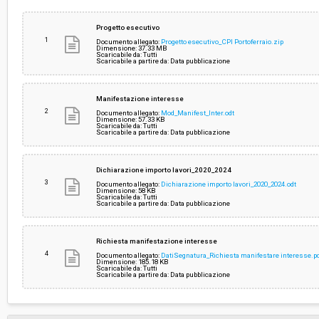
Importo (al netto dell’IVA):
-
Progetto esecutivo
1
Documento allegato:
Progetto esecutivo_CPI Portoferraio.zip
Dimensione: 37.33 MB
Scaricabile da: Tutti
Costi di sicurezza non soggetti a
-
Scaricabile a partire da: Data pubblicazione
ribasso (al netto dell’IVA):
Manifestazione interesse
2
Documento allegato:
Mod_Manifest_Inter.odt
Dimensione: 57.33 KB
Scaricabile da: Tutti
Scaricabile a partire da: Data pubblicazione
Dichiarazione importo lavori_2020_2024
3
Documento allegato:
Dichiarazione importo lavori_2020_2024.odt
Dimensione: 58 KB
Scaricabile da: Tutti
Scaricabile a partire da: Data pubblicazione
Richiesta manifestazione interesse
4
Documento allegato:
DatiSegnatura_Richiesta manifestare interesse.p
Dimensione: 185.18 KB
Scaricabile da: Tutti
Scaricabile a partire da: Data pubblicazione