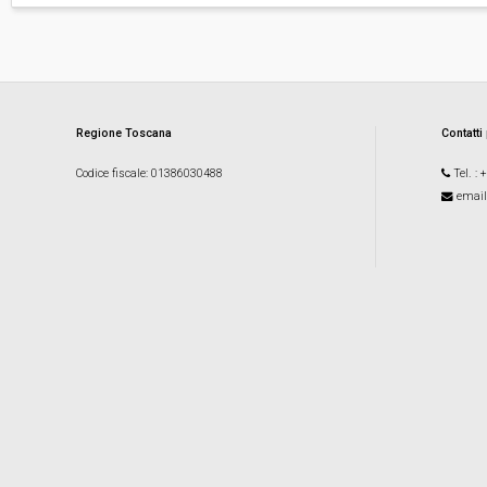
Regione Toscana
Contatti
Codice fiscale
: 01386030488
Tel.
: 
email