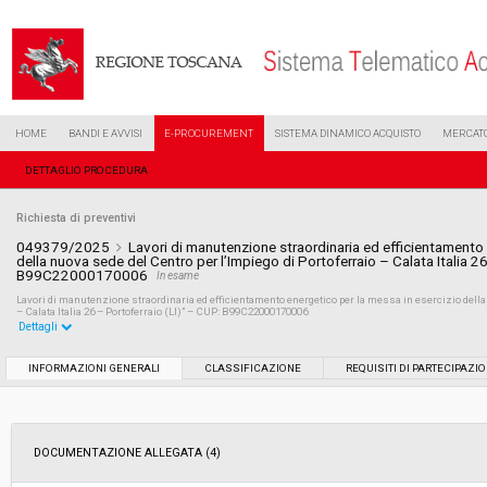
HOME
BANDI E AVVISI
E-PROCUREMENT
SISTEMA DINAMICO ACQUISTO
MERCATO
DETTAGLIO PROCEDURA
Richiesta di preventivi
049379/2025
Lavori di manutenzione straordinaria ed efficientamento 
della nuova sede del Centro per l’Impiego di Portoferraio – Calata Italia 2
B99C22000170006
In esame
Lavori di manutenzione straordinaria ed efficientamento energetico per la messa in esercizio della 
– Calata Italia 26 – Portoferraio (LI)” – CUP: B99C22000170006
Dettagli
Settore:
Ordinario
INFORMAZIONI GENERALI
CLASSIFICAZIONE
REQUISITI DI PARTECIPAZI
Data pubblicazione:
01/12/2025 10:22
DOCUMENTAZIONE ALLEGATA (4)
Svolgimento:
Busta chiusa